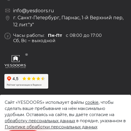
info@yesdoors.ru
г. Санкт-Петербург, Парнас, 1-й Верхний пер,
12 лит."з"
Часы работы:
Пн-Пт
с 08:00 до 17:00
Сб, Вс – выходной
© 2017-2026,
Yesdoors — оптовая продажа дверей и
Сайт «YESDOORS» использует файлы
cookie
, чтобы
фурнитуры
сделать ваше пребывание на нём максимально
Политика конфиденциальности
удобным. Оставаясь на сайте, вы даёте согласие на
обработку персональных данных
в порядке, указанном в
Продвижение сайта
Darvin Studio
Политике обработки персональных данных