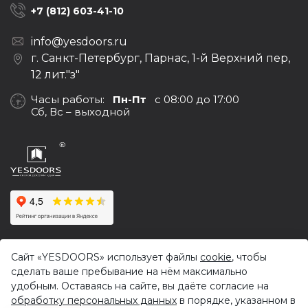
+7 (812) 603-41-10
info@yesdoors.ru
г. Санкт-Петербург, Парнас, 1-й Верхний пер,
12 лит."з"
Часы работы:
Пн-Пт
с 08:00 до 17:00
Сб, Вс – выходной
© 2017-2026,
Yesdoors — оптовая продажа дверей и
Сайт «YESDOORS» использует файлы
cookie
, чтобы
фурнитуры
сделать ваше пребывание на нём максимально
Политика конфиденциальности
удобным. Оставаясь на сайте, вы даёте согласие на
обработку персональных данных
в порядке, указанном в
Продвижение сайта