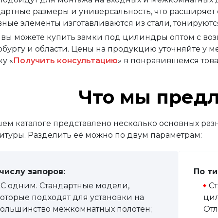
дартные размеры и универсальность, что расширяет
вные элементы изготавливаются из стали, тонируютс
с вы можете купить замки под цилиндры оптом с в
рбургу и области. Цены на продукцию уточняйте у 
у «
Получить консультацию
» в понравившемся тов
Что мы пред
шем каталоге представлено несколько основных ра
итуры. Разделить её можно по двум параметрам:
числу запоров:
По ти
С одним. Стандартные модели,
Ст
оторые подходят для установки на
цил
ольшинство межкомнатных полотен;
Отл