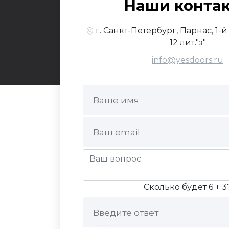
Наши конта
По
г. Санкт-Петербург, Парнас, 1-
12 лит."з"
info@yesdoors.ru
Сколько будет 6 + 3