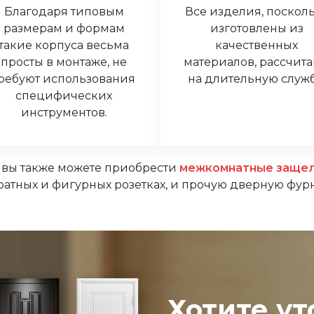
Благодаря типовым
Все изделия, поскол
размерам и формам
изготовлены из
такие корпуса весьма
качественных
просты в монтаже, не
материалов, рассчит
ребуют использования
на длительную служб
специфических
инструментов.
с вы также можете приобрести
межкомнатные заще
ратных и фигурных розетках, и прочую дверную фур
Хотите ут