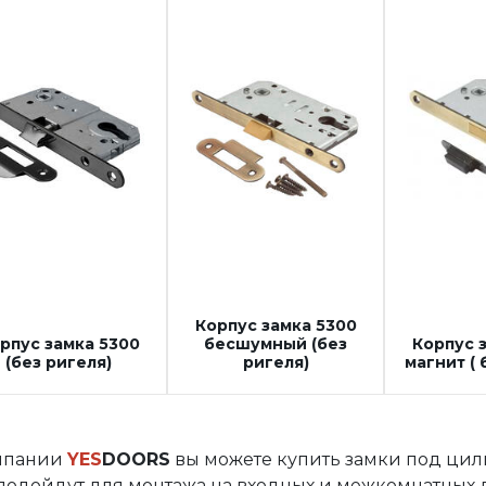
Корпус замка 5300
рпус замка 5300
бесшумный (без
Корпус 
(без ригеля)
ригеля)
магнит ( 
мпании
YES
DOORS
вы можете купить замки под ци
подойдут для монтажа на входных и межкомнатных 