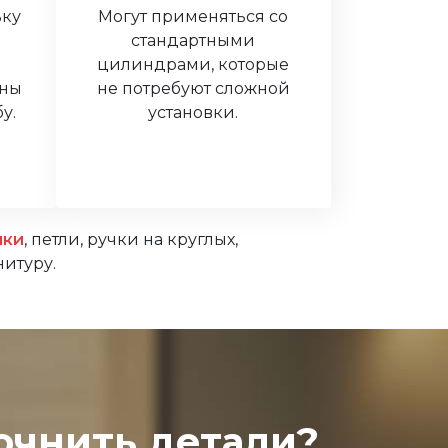
ьку
Могут применяться со
стандартными
цилиндрами, которые
аны
не потребуют сложной
у.
установки.
лки
, петли, ручки на круглых,
нитуру.
очнить детали?