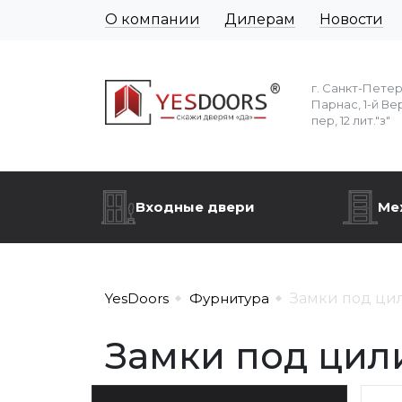
О компании
Дилерам
Новости
г. Санкт-Пете
Парнас, 1-й Ве
пер, 12 лит."з"
Входные двери
Ме
YesDoors
Фурнитура
Замки под ци
Замки под цил