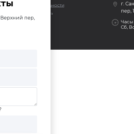
кты
г. Са
литика конфиденциальности
пер, 
Продвижение сайта
й Верхний пер,
Darvin Studio
Часы
Сб, В
?