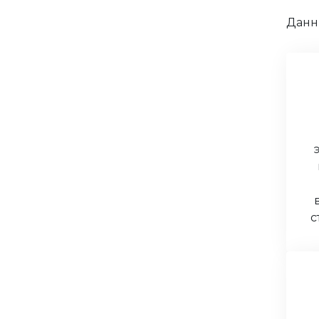
Данн
с