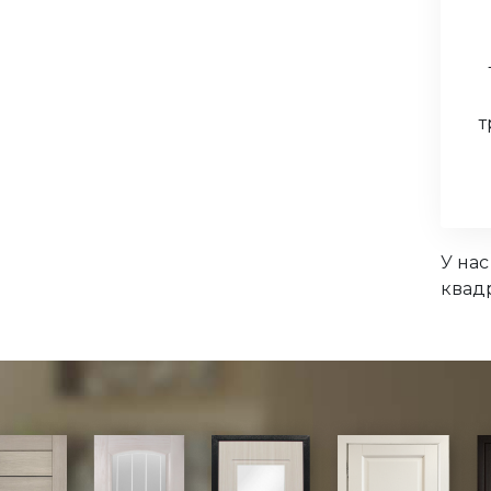
т
У на
квад