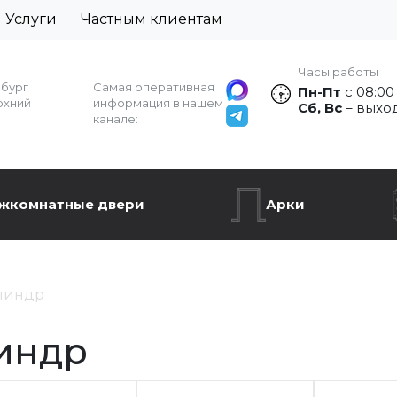
Услуги
Частным клиентам
Часы работы
рбург
Самая оперативная
Пн-Пт
с 08:00
рхний
информация в нашем
Сб, Вс
– выхо
канале:
жкомнатные двери
Арки
линдр
индр