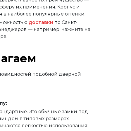
 сферу их применения. Корпус и
я в наиболее популярные оттенки.
озможностью
доставки
по Санкт-
менеджеров
—
например, нажмите на
аре.
лагаем
зновидностей подобной дверной
пу:
андартные. Это обычные замки под
индры в типовых размерах.
ичаются легкостью использования;