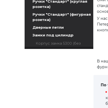
Ручки "Стандарт" (круглая
стан
розетка)
осно
Ручки "Стандарт" (фигурная
У на
розетка)
Пете
Дверные петли
кнопк
Замки под цилиндр
Корпус замка 5300 (без
ригеля)
Корпус замка 5300
В на
бесшумный (без ригеля)
фурн
Корпус замка 5300 магнит (
без ригеля)
По 
Корпус замка 2800
Межкомнатные защелки
к
б
Сантехнические замки и