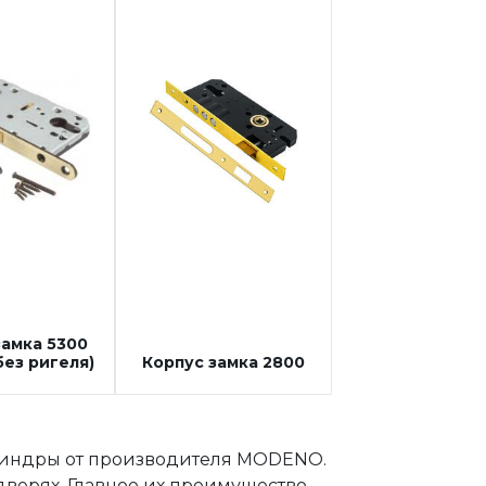
замка 5300
без ригеля)
Корпус замка 2800
линдры от производителя MODENO.
дверях. Главное их преимущество
—