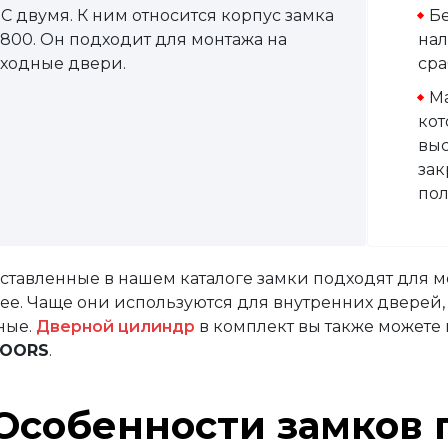
С двумя. К ним относится корпус замка
Бе
800. Он подходит для монтажа на
нал
ходные двери.
сра
Ма
кот
выс
зак
пол
ставленные в нашем каталоге замки подходят для м
ее. Чаще они используются для внутренних дверей, 
ные.
Дверной цилиндр
в комплект вы также можете
OORS
.
Особенности замков