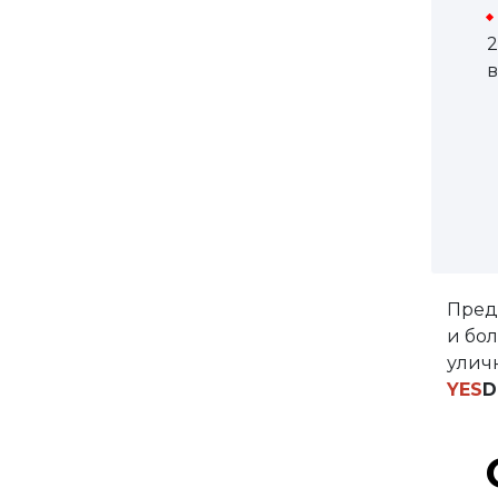
защелки
2
Сантехнические завертки
в
Цилиндры
Накладки под цилиндр
Фурнитура для финских
дверей
Механизмы для раздвижных
и складных дверей
Прочее (доводчики,
ограничители)
Пред
и бол
улич
YES
D