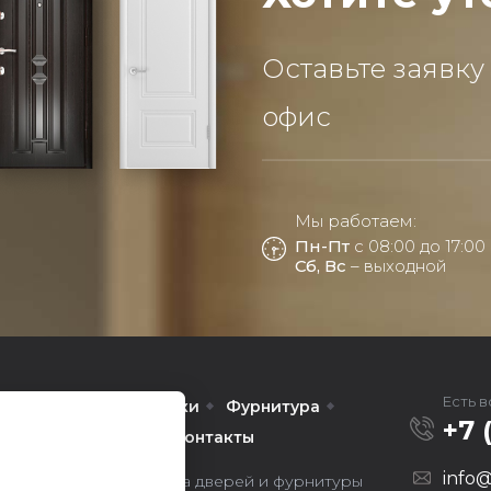
Оставьте заявку
офис
Мы работаем:
Пн-Пт
с 08:00 до 17:00
Сб, Вс
– выходной
Есть 
Межкомнатные
Арки
Фурнитура
+7 
омпании
Услуги
Контакты
info@
ors — оптовая продажа дверей и фурнитуры