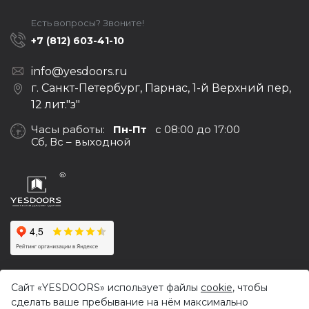
Есть вопросы? Звоните!
+7 (812) 603-41-10
info@yesdoors.ru
г. Санкт-Петербург, Парнас, 1-й Верхний пер,
12 лит."з"
Часы работы:
Пн-Пт
с 08:00 до 17:00
Сб, Вс – выходной
© 2017-2026,
Yesdoors — оптовая продажа дверей и
Сайт «YESDOORS» использует файлы
cookie
, чтобы
фурнитуры
сделать ваше пребывание на нём максимально