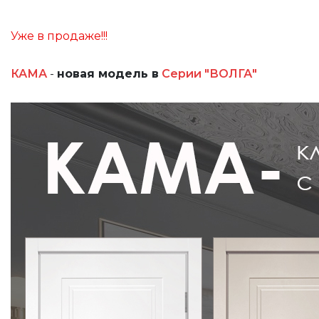
Уже в продаже!!!
КАМА
-
новая модель в
Серии "ВОЛГА"