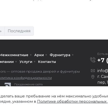
»
Последняя
Есть 
Межкомнатные
Арки
Фурнитура
+7 
омпании
Услуги
Контакты
info@
ors — оптовая продажа дверей и фурнитуры
г. Са
литика конфиденциальности
пер, 
Продвижение сайта
Darvin Studio
Часы
Сб, В
 сделать ваше пребывание на нём максимально удобным.
рядке, указанном в
Политике обработки персональных