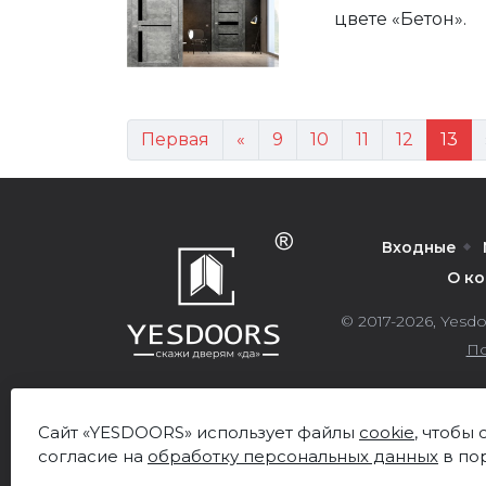
цвете «Бетон».
Первая
«
9
10
11
12
13
Входные
О к
© 2017-2026,
Yesdo
По
Сайт «YESDOORS» использует файлы
cookie
, чтобы
согласие на
обработку персональных данных
в по