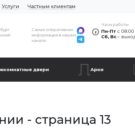
Услуги
Частным клиентам
Часы работы
рбург
Самая оперативная
Пн-Пт
с 08:00
рхний
информация в нашем
Сб, Вс
– выхо
канале:
жкомнатные двери
Арки
ии - страница 13