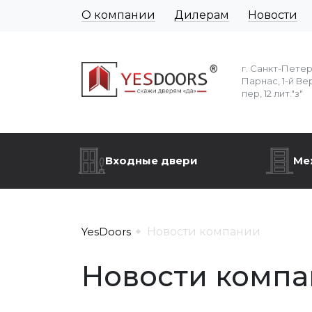
О компании
Дилерам
Новости
г. Санкт-Пете
Парнас, 1-й Ве
пер, 12 лит."з"
Входные двери
Ме
YesDoors
Новости компании
Новости компан