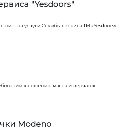
рвиса "Yesdoors"
-лист на услуги Службы сервиса ТМ «Yesdoors»
ебований к ношению масок и перчаток.
учки Modeno