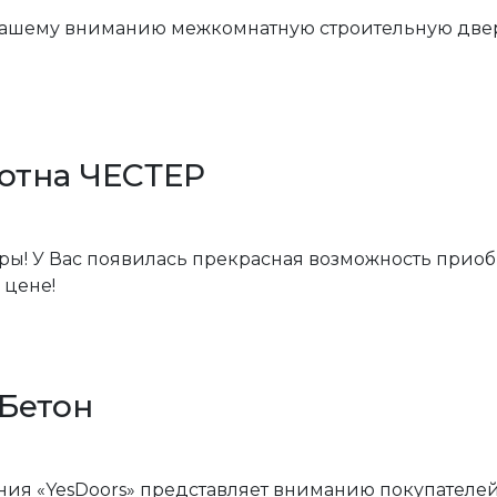
ашему вниманию межкомнатную строительную двер
лотна ЧЕСТЕР
ры! У Вас появилась прекрасная возможность прио
 цене!
 Бетон
ния «YesDoors» представляет вниманию покупателе