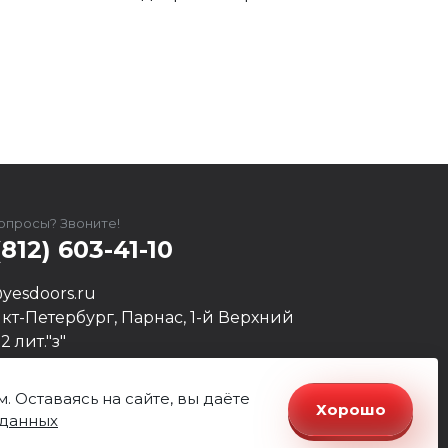
вопросы? Звоните!
(812) 603-41-10
yesdoors.ru
нкт-Петербург, Парнас, 1-й Верхний
12 лит."з"
 работы:
Пн-Пт
с 08:00 до 17:00
с – выходной
 Оставаясь на сайте, вы даёте
Хорошо
 данных