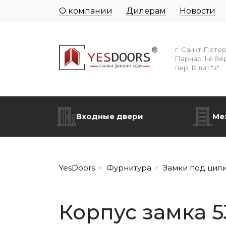
О компании
Дилерам
Новости
г. Санкт-Пете
Парнас, 1-й Ве
пер, 12 лит."з"
Входные двери
Ме
YesDoors
Фурнитура
Замки под цил
Корпус замка 5