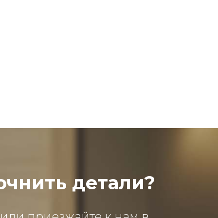
очнить детали?
 или приезжайте к нам в