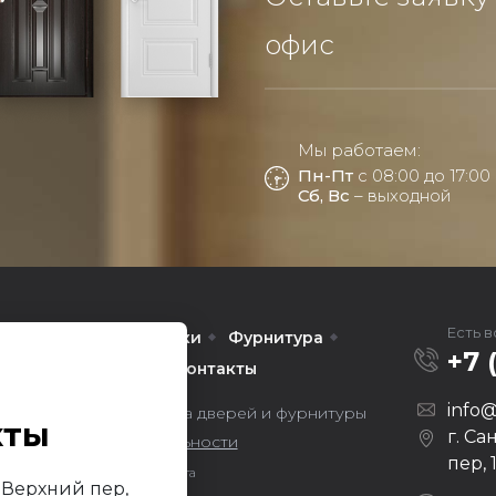
офис
Мы работаем:
Пн-Пт
с 08:00 до 17:00
Сб, Вс
– выходной
Есть 
Межкомнатные
Арки
Фурнитура
+7 
омпании
Услуги
Контакты
info@
ors — оптовая продажа дверей и фурнитуры
кты
г. Са
литика конфиденциальности
пер, 
Продвижение сайта
й Верхний пер,
Darvin Studio