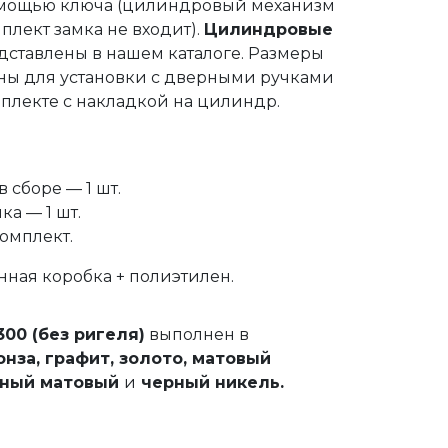
омощью ключа (цилиндровый механизм
плект замка не входит).
Цилиндровые
ставлены в нашем каталоге. Размеры
ны для установки с дверными ручками
мплекте с накладкой на цилиндр.
в сборе — 1 шт.
ка — 1 шт.
омплект.
онная коробка + полиэтилен.
5300
(без ригеля)
выполнен в
онза, графит,
золото, матовый
рный матовый
и
черный никель.