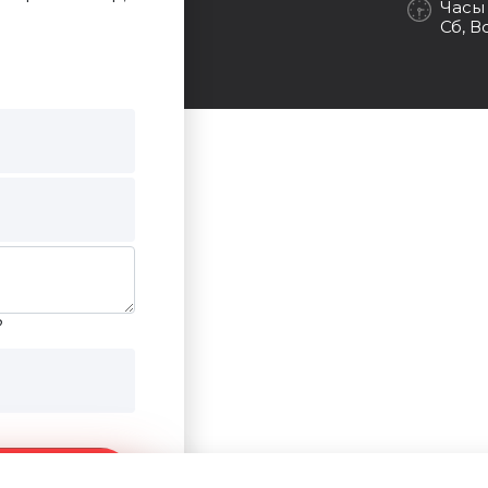
Часы
Сб, В
?
ние