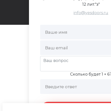
12 лит."з"
info@yesdoors.ru
Сколько будет 1 + 6
Отправить сообще