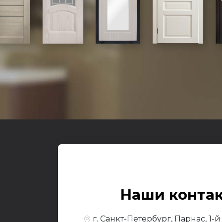
Входные
О к
© 2017-2026,
Yesdo
Наши конта
По
г. Санкт-Петербург, Парнас, 1-