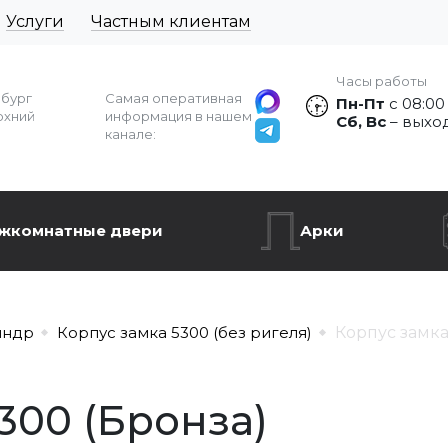
Услуги
Частным клиентам
Часы работы
рбург
Самая оперативная
Пн-Пт
с 08:00
рхний
информация в нашем
Сб, Вс
– выхо
канале:
жкомнатные двери
Арки
индр
Корпус замка 5300 (без ригеля)
Корпус замка
300 (Бронза)