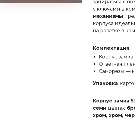
запираться с п
с ключами в ком
механизмы
пред
корпуса идеаль
на розетке в ко
Комлектация
:
Корпус замка 
Ответная план
Саморезы — к
Упаковка
: карт
Корпус замка 
семи
цветах:
бр
хром,
хром, че