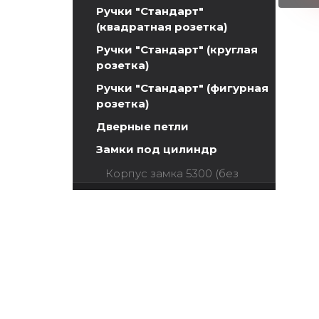
Ручки "Стандарт"
(квадратная розетка)
Ручки "Стандарт" (круглая
розетка)
Ручки "Стандарт" (фигурная
розетка)
Дверные петли
Замки под цилиндр
Корпус замка 5300 (без
ригеля)
Корпус замка 5300
бесшумный (без ригеля)
Корпус замка 5300 магнит (
без ригеля)
Корпус замка 2800