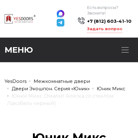
Есть вопросы?
Звоните!
+7 (812) 603-41-10
Задать вопрос
МЕНЮ
YesDoors
Межкомнатные двери
Двери Экошпон. Серия «Юник»
Юник Микс
Юник Микс (Эмалит Аляска со стеклом
Лакобель черный)
Юник Микс