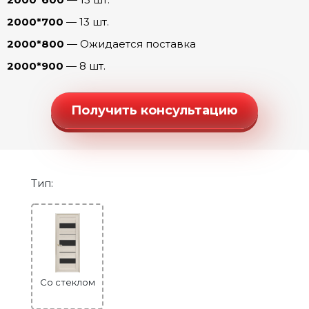
2000*700
— 13 шт.
Юник 100
2000*800
— Ожидается поставка
Юник 101
2000*900
— 8 шт.
Юник 102
Юник 103
Получить консультацию
Юник 104
Двери Экошпон. Серия «Форум»
Двери с ABS кромкой
Тип:
Строительные двери
Двери для бани и сауны
Раздвижные двери «Гармошка»
РАСПРОДАЖА
Со стеклом