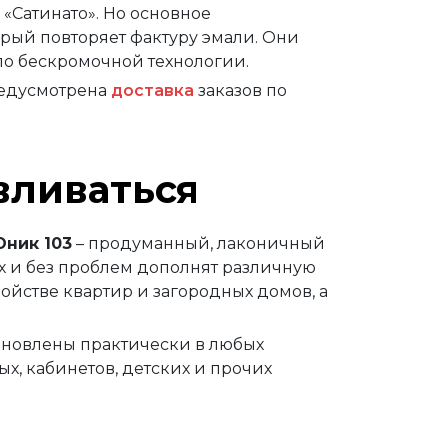
 «Сатинато». Но основное
орый повторяет фактуру эмали. Они
 по бескромочной технологии.
редусмотрена
доставка
заказов по
вливаться
ник 103
– продуманный, лаконичный
х и без проблем дополнят различную
ройстве квартир и загородных домов, а
тановлены практически в любых
х, кабинетов, детских и прочих