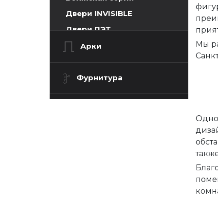
фигур
Двери INVISIBLE
преи
Двери ПЭТ
прият
Мы р
Двери Экошпон. Серия
Арки
«Графика»
Санкт
Двери Экошпон. Серия
Фурнитура
«Евро»
Двери Экошпон. «Парящая
филенка»
Одно
Двери Экошпон. Серия
диза
«Сонет»
обста
Двери Экошпон. Серия
такж
«Ульяновск»
Благ
Двери Экошпон. Серия
помещ
«Юник»
комна
Юник Инфинити