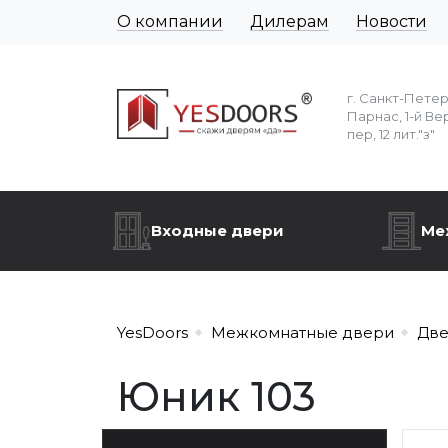
О компании
Дилерам
Новости
г. Санкт-Пете
Парнас, 1-й Ве
пер, 12 лит."з"
Входные двери
Ме
YesDoors
Межкомнатные двери
Две
Юник 103