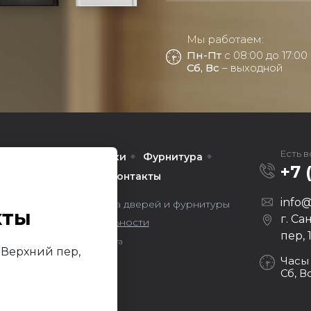
Мы работаем:
Пн-Пт
с 08:00 до 17:00
Сб, Вс
– выходной
Есть 
Межкомнатные
Арки
Фурнитура
+7 
омпании
Услуги
Контакты
info@
ors — оптовая продажа дверей и фурнитуры
кты
г. Са
литика конфиденциальности
пер, 
Продвижение сайта
й Верхний пер,
Darvin Studio
Часы
Сб, В