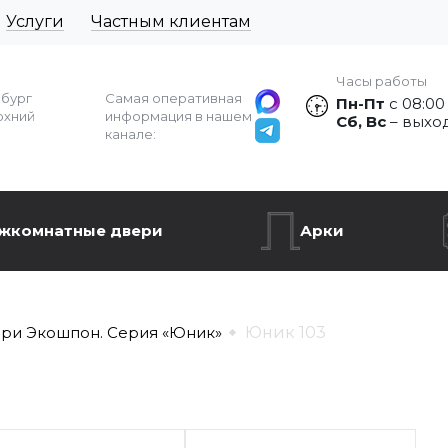
Услуги
Частным клиентам
Часы работы
рбург
Самая оперативная
Пн-Пт
с 08:00
рхний
информация в нашем
Сб, Вс
– выхо
канале:
жкомнатные двери
Арки
ри Экошпон. Серия «Юник»
Юник 103