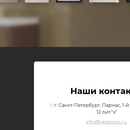
Входные
О к
© 2017-2026,
Yesdo
Наши конта
По
г. Санкт-Петербург, Парнас, 1-
12 лит."з"
info@yesdoors.ru