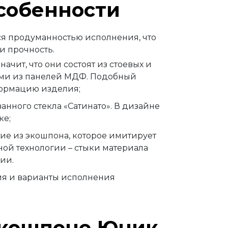
собенности
я продуманностью исполнения, что
и прочность.
ачит, что они состоят из стоевых и
тами из панелей МДФ. Подобный
ормацию изделия;
нного стекла «Сатинато». В дизайне
ке;
тие из экошпона, которое имитирует
ной технологии – стыки материала
ии.
ия и варианты исполнения
экошпоне Юник