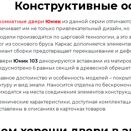
Конструктивные о
омнатные двери
Юник
из данной серии отличаютс
печивает им не только привлекательный дизайн, но 
одели производятся по царговой технологии, а это зн
рг из соснового бруса. Каркас дополняется элемен
риант сборки предотвращает перекашивание и деф
вери
Юник 103
декорируются вставками из матирова
едусмотрено 6 равных секций в древесной обрешет
лавное достоинство и особенность моделей – покры
ктуру и вид эмали. Наносится отделка по бескромоч
иходятся на места соединения элементов конструкц
технические характеристики, доступная комплектац
тавлены в описаниях в карточках товаров.
ем хороши двери в 