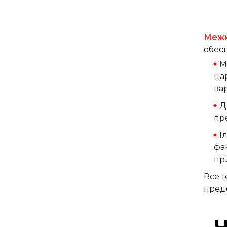
Юник Микс
Юник 1
Межк
Юник 100
обес
Юник 101
М
Юник 102
ца
ва
Юник 103
Д
Юник 104
пр
Двери Экошпон. Серия
Г
«Форум»
фа
Двери с ABS кромкой
пр
Строительные двери
Все 
предс
Двери для бани и сауны
Раздвижные двери
«Гармошка»
Ч