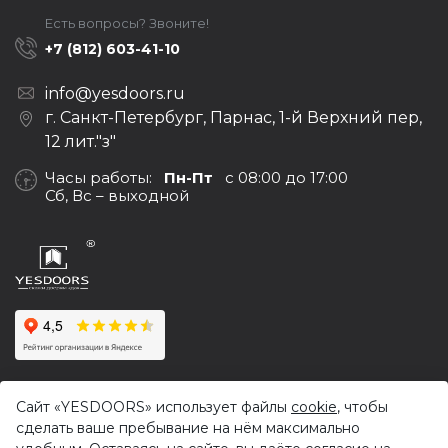
Есть вопросы? Звоните!
+7 (812) 603-41-10
info@yesdoors.ru
г. Санкт-Петербург, Парнас, 1-й Верхний пер,
12 лит."з"
Часы работы:
Пн-Пт
с 08:00 до 17:00
Сб, Вс – выходной
© 2017-2026,
Yesdoors — оптовая продажа дверей и
Сайт «YESDOORS» использует файлы
cookie
, чтобы
фурнитуры
сделать ваше пребывание на нём максимально
Политика конфиденциальности