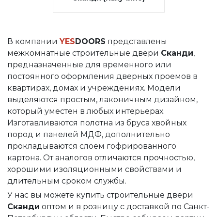
Рюмка
Двери для бани и сауны
Соло
В компании
YES
DOORS
представлены
Раздвижные двери «Гармошка»
межкомнатные строительные двери
Сканди
,
РАСПРОДАЖА
предназначенные для временного или
постоянного оформления дверных проемов в
квартирах, домах и учреждениях. Модели
выделяются простым, лаконичным дизайном,
который уместен в любых интерьерах.
Изготавливаются полотна из бруса хвойных
пород и панелей МДФ, дополнительно
прокладываются слоем гофрированного
картона. От аналогов отличаются прочностью,
хорошими изоляционными свойствами и
длительным сроком службы.
У нас вы можете купить строительные двери
Сканди
оптом и в розницу с доставкой по Санкт-