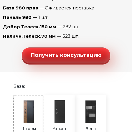
Шторм Рельеф (эмалит Белый)
База 980 прав
— Ожидается поставка
Шторм Роял (Дуб пацифика)
Панель 980
— 1 шт.
Шторм Соло (Бетон лофт)
Добор Телеск.150 мм
— 282 шт.
Шторм Соло (Капучино)
Наличн.Телеск.70 мм
— 523 шт.
Шторм Стиль (эмаль Арктика)
Шторм Танго (Беленый дуб)
Получить консультацию
Шторм Танго (Капучино)
Шторм Танго (Ривьера айс)
Шторм Честер (эмалит Белый)
База:
Шторм Честер (эмалит Серый)
Шторм Шелли (эмалит Белый)
Шторм Шелли (эмалит Серый)
Шторм Юник Микс (эмалит Белый)
Шторм
Атлант
Вена