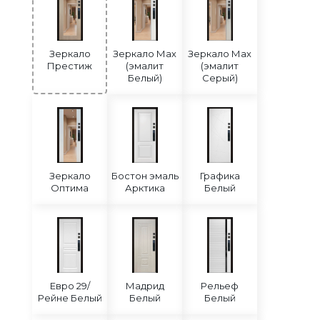
Зеркало
Зеркало Мах
Зеркало Мах
Престиж
(эмалит
(эмалит
Белый)
Серый)
Зеркало
Бостон эмаль
Графика
Оптима
Арктика
Белый
Евро 29/
Мадрид
Рельеф
Рейне Белый
Белый
Белый