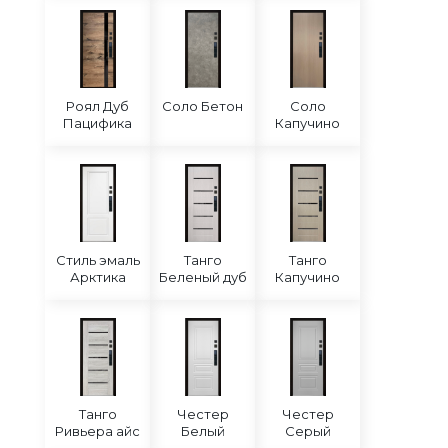
Роял Дуб
Соло Бетон
Соло
Пацифика
Капучино
Стиль эмаль
Танго
Танго
Арктика
Беленый дуб
Капучино
Танго
Честер
Честер
Ривьера айс
Белый
Серый