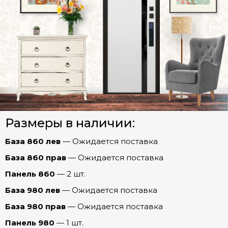
Честер
Шторм
СТАЛЬНЫЕ ДВЕРИ (Распродажа)
Шторм Зеркало МАХ (эмалит Белый)
Межкомнатные двери
Шторм Зеркало МАХ (эмалит Серый)
Шторм Зеркало ОПТИМА (эмалит Белый)
Арки
Шторм Зеркало ПРЕСТИЖ (Капучино)
Размеры в наличии:
Фурнитура
Шторм Бостон (эмаль Арктика)
База 860 лев
— Ожидается поставка
Шторм Графика (эмалит Белый)
База 860 прав
— Ожидается поставка
Шторм Евро 29/Рейне (Эмалит белый)
Панель 860
— 2 шт.
Шторм Мадрид (Беленый дуб)
База 980 лев
— Ожидается поставка
Шторм Рельеф (эмалит Белый)
База 980 прав
— Ожидается поставка
Шторм Роял (Дуб пацифика)
Панель 980
— 1 шт.