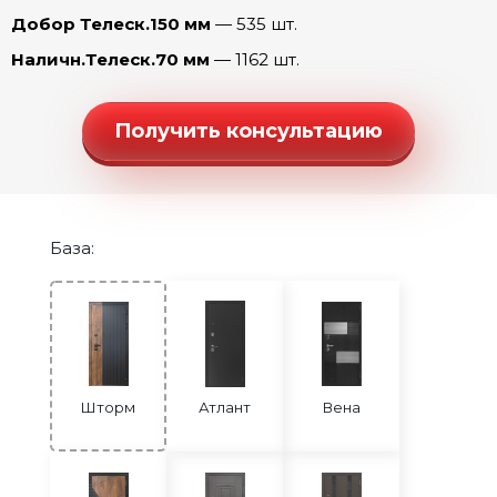
Шторм Соло (Бетон лофт)
Добор Телеск.150 мм
— 535 шт.
Шторм Соло (Капучино)
Наличн.Телеск.70 мм
— 1162 шт.
Шторм Стиль (эмаль Арктика)
Шторм Танго (Беленый дуб)
Получить консультацию
Шторм Танго (Капучино)
Шторм Танго (Ривьера айс)
Шторм Честер (эмалит Белый)
База:
Шторм Честер (эмалит Серый)
Шторм Шелли (эмалит Белый)
Шторм Шелли (эмалит Серый)
Шторм Юник Микс (эмалит Белый)
Шторм
Атлант
Вена