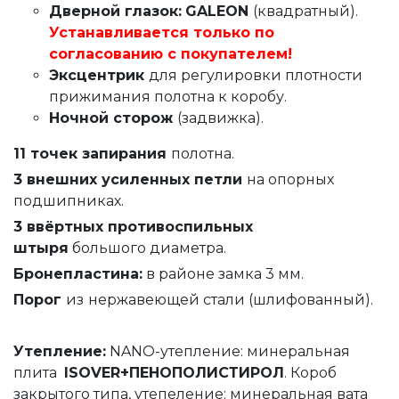
Дверной глазок:
GALEON
(квадратный).
Устанавливается только по
согласованию с покупателем!
Эксцентрик
для регулировки плотности
прижимания полотна к коробу.
Ночной сторож
(задвижка).
11 точек запирания
полотна.
3 внешних усиленных петли
на опорных
подшипниках.
3 ввёртных противоспильных
штыря
большого диаметра.
Бронепластина:
в районе замка 3 мм.
Порог
из
нержавеющей стали (шлифованный).
Утепление
:
NANO-утепление: минеральная
плита
ISOVER+ПЕНОПОЛИСТИРОЛ
. Короб
закрытого типа, утепеление: минеральная вата