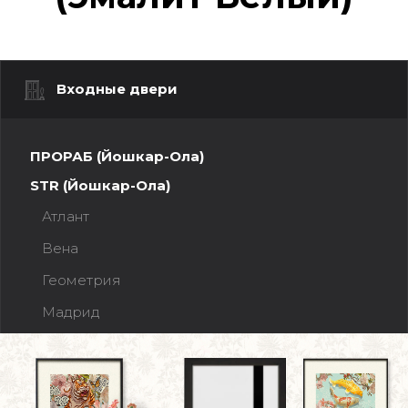
Входные двери
ПРОРАБ (Йошкар-Ола)
STR (Йошкар-Ола)
Атлант
Вена
Геометрия
Мадрид
Прага
Рельеф
Ферзь