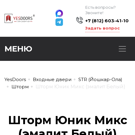
Есть вопросы?
Звоните!
+7 (812) 603-41-10
Задать вопрос
МЕНЮ
YesDoors
Входные двери
STR (Йошкар-Ола)
Шторм
Шторм Юник Микс (эмалит Белый)
Шторм Юник Микс
(эмалит Белый)