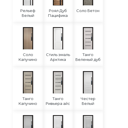
Рельеф
Роял Дуб
Соло Бетон
Белый
Пацифика
Соло
Стиль эмаль
Танго
Капучино
Арктика
Беленый дуб
Танго
Танго
Честер
Капучино
Ривьера айс
Белый