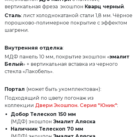
вертикальная фреза экошпон
Кварц черный
.
Сталь
: лист холоднокатаной стали 1,8 мм. Чёрное
порошково-полимерное покрытие с эффектом
шагрени.
Внутренняя
отделка
:
МДФ панель 10 мм, покрытие экошпон «
эмалит
Белый
» + вертикальная вставка из черного
стекла «Лакобель».
Портал
(может быть укомплектован):
Подходящий по цвету погонаж из
коллекции
Двери Экошпон. Серия "Юник"
:
Добор Телескоп 150 мм
(МДФ)
экошпон
Эмалит Аляска
Наличник Телескоп 70 мм
(МДФ)
экошпон
Эмалит Аляска