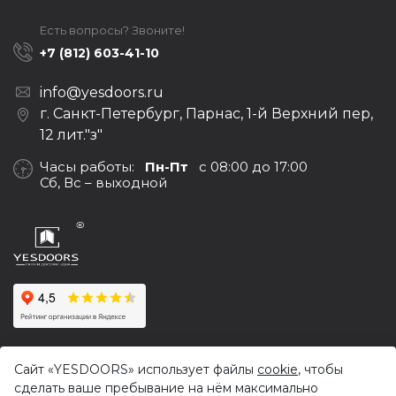
Есть вопросы? Звоните!
+7 (812) 603-41-10
info@yesdoors.ru
г. Санкт-Петербург, Парнас, 1-й Верхний пер,
12 лит."з"
Часы работы:
Пн-Пт
с 08:00 до 17:00
Сб, Вс – выходной
© 2017-2026,
Yesdoors — оптовая продажа дверей и
Сайт «YESDOORS» использует файлы
cookie
, чтобы
фурнитуры
сделать ваше пребывание на нём максимально