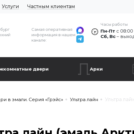
Услуги
Частным клиентам
Часы работы
рбург
Самая оперативная
Пн-Пт
с 08:00
рхний
информация в нашем
Сб, Вс
– выхо
канале:
жкомнатные двери
Арки
ри в эмали. Серия «Грэйс»
Ультра лайн
Ультра лай
тра лайн (эмаль Аркт