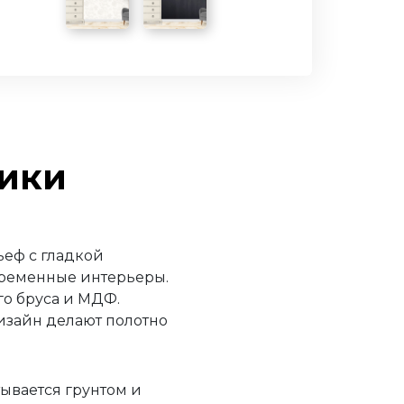
тики
ьеф с гладкой
временные интерьеры.
го бруса и МДФ.
изайн делают полотно
ывается грунтом и