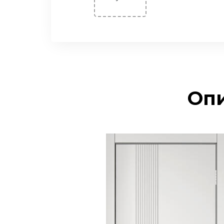
Двери ПЭТ
Двери Экошпон. Серия
«Графика»
Двери Экошпон. Серия
«Евро»
Двери Экошпон. «Парящая
филенка»
Опи
Двери Экошпон. Серия
«Сонет»
Двери Экошпон. Серия
«Ульяновск»
Двери Экошпон. Серия
«Юник»
Двери Экошпон. Серия
«Форум»
Двери с ABS кромкой