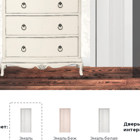
Дверь
ет:
интер
Эмаль
Эмаль Беж
Эмаль белая