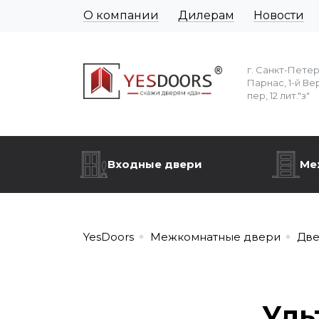
О компании
Дилерам
Новости
г. Санкт-Пете
Парнас, 1-й Ве
пер, 12 лит."з"
Входные двери
Ме
YesDoors
Межкомнатные двери
Две
Уль