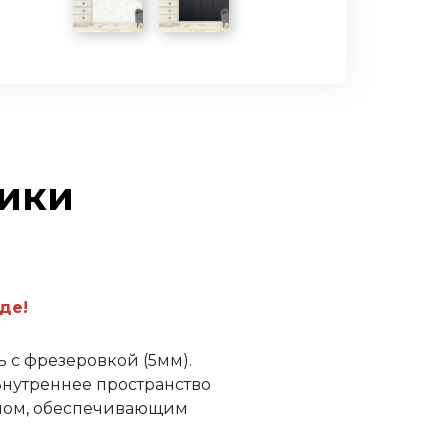
тики
де!
 с фрезеровкой (5мм).
Внутреннее пространство
ном, обеспечивающим