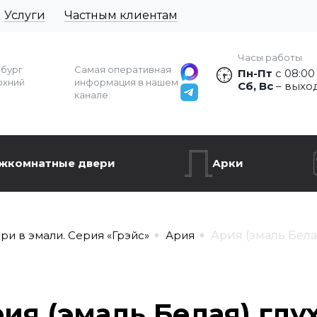
Услуги
Частным клиентам
Часы работы
рбург
Самая оперативная
Пн-Пт
с 08:00
рхний
информация в нашем
Сб, Вс
– выхо
канале:
жкомнатные двери
Арки
ри в эмали. Серия «Грэйс»
Ария
Ария (эмаль Бела
ия (эмаль Белая) глу