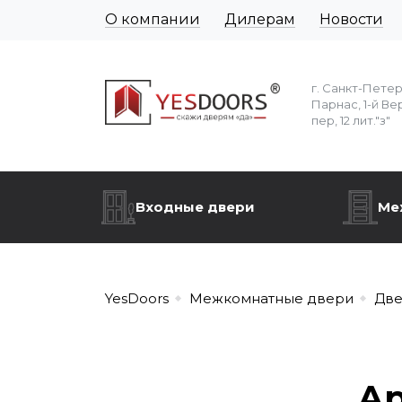
О компании
Дилерам
Новости
г. Санкт-Пете
Парнас, 1-й Ве
пер, 12 лит."з"
Входные двери
Ме
YesDoors
Межкомнатные двери
Две
Ар