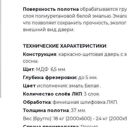
Поверхность полотна
обрабатывается гру
слоя полиуретановой белой эмалью. Эмал
что позволяет сохранить прочность, эколо
внешний вид двери.
ТЕХНИЧЕСКИЕ ХАРАКТЕРИСТИКИ
:
Конструкция
: каркасно-щитовая дверь с
сосны.
Щит
: МДФ 6,5 мм.
Глубина фрезеровки:
до 5 мм.
Цвет
исполнения: эмаль Белая .
Количество слоёв ЛКП
: 3 слоя.
Обработка
: финишная шлифовка ЛКП.
Толщина полотна
: 37 мм.
Вес (брутто): 18 кг (2000х600) - 24 кг (2000х
Страна производства
: Россия.