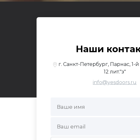
Входные
О к
© 2017-2026,
Yesdo
Наши конта
По
г. Санкт-Петербург, Парнас, 1-
12 лит."з"
info@yesdoors.ru