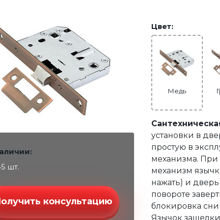
Цвет:
Медь
Сантехническа
установки в две
простую в эксп
наличии:
механизма. При
45 шт.
механизм язычк
нажать) и дверь
повороте заверт
Получить консультацию
блокировка сним
Язычок защелки