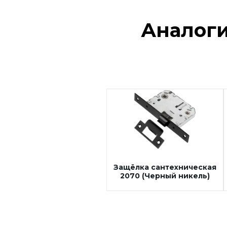
Сантехнический замок
5300-3090 магнитный
Аналог
Защелка сантехническая
2070 овальная
Защелка сантехническая
2070 бесшумная
Защелка сантехническая
Сантехнические завертки
2070
Цилиндры
Защелка сантехническая
Накладки под цилиндр
2070 магнитная
Фурнитура для финских
дверей
Защёлка сантехническая
Механизмы для раздвижных
2070 (Черный никель)
и складных дверей
Прочее (доводчики,
ограничители)