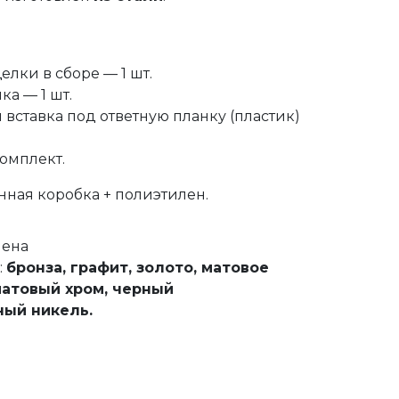
лки в сборе — 1 шт.
ка — 1 шт.
вставка под ответную планку (пластик)
омплект.
онная коробка + полиэтилен.
нена
:
бронза,
графит,
золото, матовое
атовый хром, черный
ный никель
.