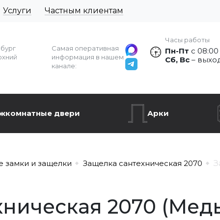
Услуги
Частным клиентам
Часы работы
рбург
Самая оперативная
Пн-Пт
с 08:00
рхний
информация в нашем
Сб, Вс
– выхо
канале:
жкомнатные двери
Арки
е замки и защелки
Защелка сантехническая 2070
З
ническая 2070 (Медь