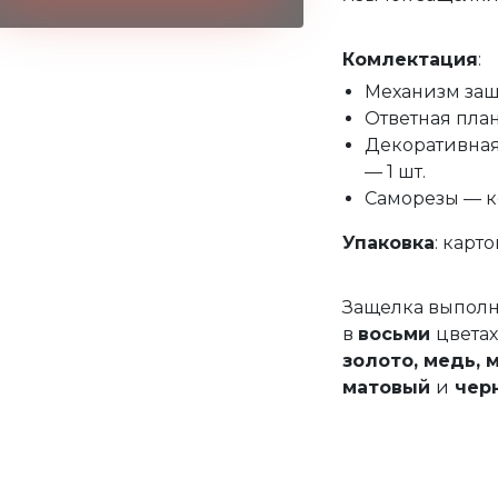
Комлектация
:
Механизм заще
Ответная план
Декоративная 
— 1 шт.
Саморезы — к
Упаковка
: карт
Защелка выпол
в
восьми
цветах
золото,
медь,
м
матовый
и
чер