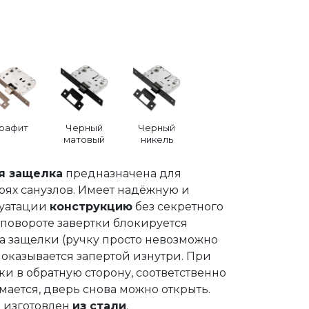
Графит
Черный
Черный
матовый
никель
я защелка
предназначена для
рях санузлов. Имеет надёжную и
луатации
конструкцию
без секретного
 повороте завертки блокируется
а защелки (ручку просто невозможно
 оказывается запертой изнутри. При
ки в обратную сторону, соответственно
ается, дверь снова можно открыть.
 изготовлен
из стали
.