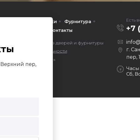
Есть 
Межкомнатные
Арки
Фурнитура
+7 
омпании
Услуги
Контакты
info@
ors — оптовая продажа дверей и фурнитуры
кты
г. Са
литика конфиденциальности
пер, 
Продвижение сайта
й Верхний пер,
Darvin Studio
Часы
Сб, В