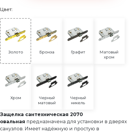
Защелка сантехническая 2070 бесшумная
Цвет:
Защелка сантехническая 2070
Защелка сантехническая 2070 магнитная
Сантехнические завертки
Цилиндры
Золото
Бронза
Графит
Матовый
Накладки под цилиндр
хром
Фурнитура для финских дверей
Механизмы для раздвижных и складных дверей
Прочее (доводчики, ограничители)
Хром
Черный
Черный
матовый
никель
Защелка сантехническая 2070
овальная
предназначена для установки в дверях
санузлов. Имеет надёжную и простую в