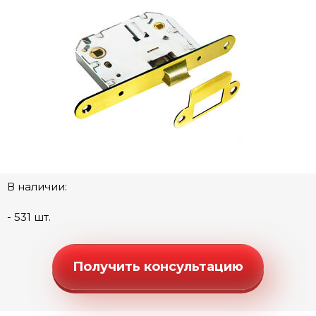
Ручки "Люкс" (моно квадрат)
Ручки "Люкс" (моно-круг)
Ручки "Стандарт" (квадратная розетка)
Ручки "Стандарт" (круглая розетка)
Ручки "Стандарт" (фигурная розетка)
Дверные петли
Замки под цилиндр
Межкомнатные защелки
В наличии:
Сантехнические замки и защелки
- 531 шт.
Сантехнический замок 5300
Сантехнический замок 5300 бесшумный
Получить консультацию
Сантехнический замок 5300-3090 магнитный
Защелка сантехническая 2070 овальная