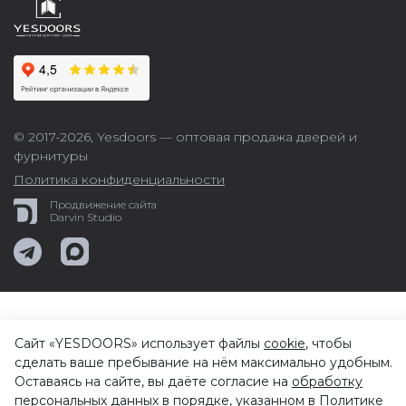
© 2017-2026,
Yesdoors — оптовая продажа дверей и
фурнитуры
Политика конфиденциальности
Продвижение сайта
Darvin Studio
Сайт «YESDOORS» использует файлы
cookie
, чтобы
сделать ваше пребывание на нём максимально удобным.
Оставаясь на сайте, вы даёте согласие на
обработку
персональных данных
в порядке, указанном в
Политике