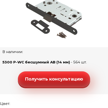
Ручки "Люкс" (моно квадрат)
Ручки "Люкс" (моно-круг)
Ручки "Стандарт" (квадратная розетка)
Ручки "Стандарт" (круглая розетка)
Ручки "Стандарт" (фигурная розетка)
Дверные петли
Замки под цилиндр
В наличии:
Межкомнатные защелки
5300 P-WC бесшумный AB (14 мм)
- 564 шт.
Сантехнические замки и защелки
Сантехнический замок 5300
Получить консультацию
Сантехнический замок 5300 бесшумный
Сантехнический замок 5300-3090 магнитный
Защелка сантехническая 2070 овальная
Цвет: