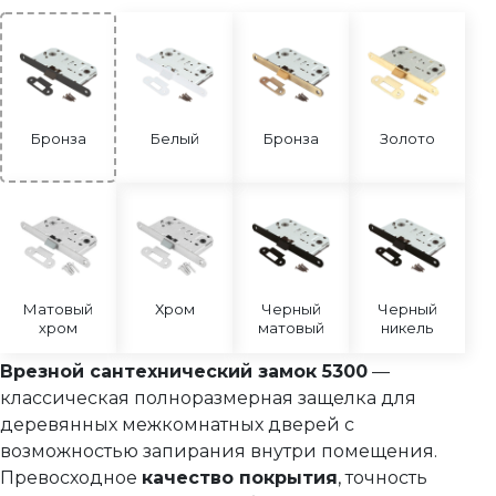
Защелка сантехническая 2070 бесшумная
Защелка сантехническая 2070
Защелка сантехническая 2070 магнитная
Сантехнические завертки
Бронза
Белый
Бронза
Золото
Цилиндры
Накладки под цилиндр
Фурнитура для финских дверей
Механизмы для раздвижных и складных дверей
Прочее (доводчики, ограничители)
Матовый
Хром
Черный
Черный
хром
матовый
никель
Врезной сантехнический замок 5300
—
классическая полноразмерная защелка для
деревянных межкомнатных дверей с
возможностью запирания внутри помещения.
Превосходное
качество покрытия
, точность