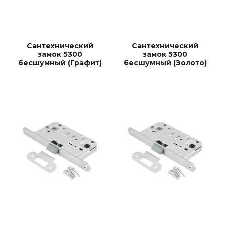
Накладки под цилиндр
Фурнитура для финских дверей
Сантехнический
Сантехнический
Механизмы для раздвижных и складных дверей
замок 5300
замок 5300
бесшумный (Графит)
бесшумный (Золото)
Прочее (доводчики, ограничители)