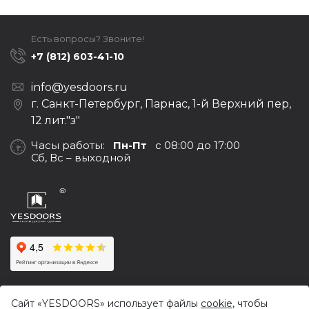
Есть вопросы? Звоните!
+7 (812) 603-41-10
info@yesdoors.ru
г. Санкт-Петербург, Парнас, 1-й Верхний пер,
12 лит."з"
Часы работы:
Пн-Пт
с 08:00 до 17:00
Сб, Вс – выходной
© 2017-2026,
Yesdoors — оптовая продажа дверей и
Сайт «YESDOORS» использует файлы
cookie
, чтобы