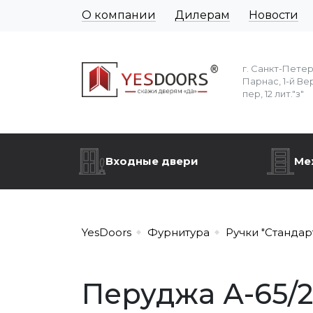
О компании
Дилерам
Новости
г. Санкт-Пете
Парнас, 1-й Ве
пер, 12 лит."з"
Входные двери
Ме
YesDoors
Фурнитура
Ручки "Стандар
Перуджа А-65/2