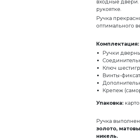
входные двери.
рукоятке.
Ручка прекрасно
оптимального ве
Комплектация:
Ручки дверные
Соединительн
Ключ шестигр
Винты-фиксат
Дополнительн
Крепеж (само
Упаковка:
карто
Ручка выполнен
золото, матов
никель
.