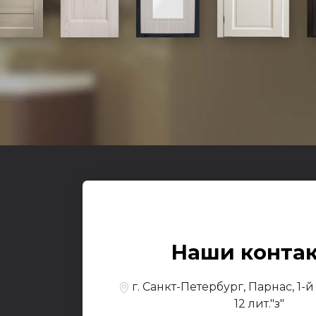
Входные
О к
© 2017-2026,
Yesdo
Наши конта
По
г. Санкт-Петербург, Парнас, 1-
12 лит."з"