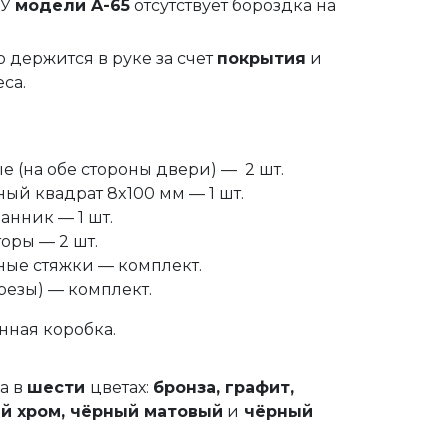
 У
модели A-65
отсутствует бороздка на
 держится в руке за счет
покрытия
и
са.
 (на обе стороны двери) — 2 шт.
ый квадрат 8x100 мм — 1 шт.
анник — 1 шт.
оры — 2 шт.
ые стяжки — комплект.
резы) — комплект.
нная коробка.
а в
шести
цветах:
бронза,
графит,
ый
хром,
чёрный матовый
и
чёрный