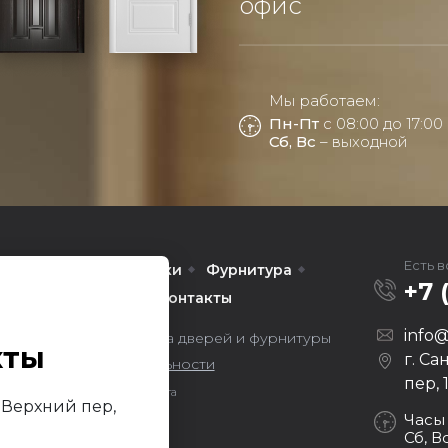
офис
Мы работаем:
Пн-Пт
с 08:00 до 17:00
Сб, Вс
– выходной
Есть 
Межкомнатные
Арки
Фурнитура
+7 
омпании
Услуги
Контакты
info@
ors — оптовая продажа дверей и фурнитуры
кты
г. Са
литика конфиденциальности
пер, 
Продвижение сайта
й Верхний пер,
Darvin Studio
Часы
Сб, В