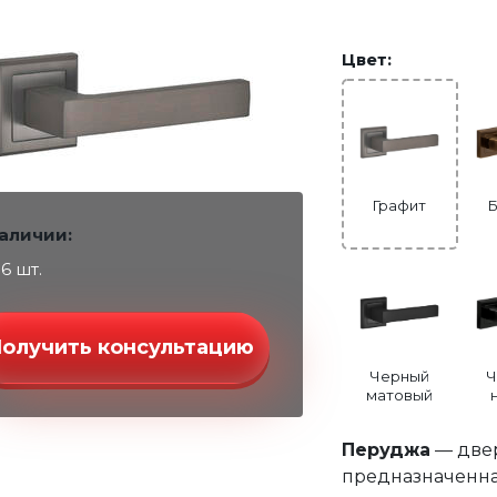
Цвет:
Графит
наличии:
36 шт.
Получить консультацию
Черный
Ч
матовый
Перуджа
— двер
предназначенна