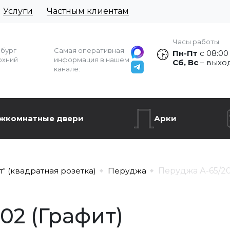
Услуги
Частным клиентам
Часы работы
рбург
Самая оперативная
Пн-Пт
с 08:00
рхний
информация в нашем
Сб, Вс
– выхо
канале:
жкомнатные двери
Арки
т" (квадратная розетка)
Перуджа
Перуджа А-65/20
02 (Графит)