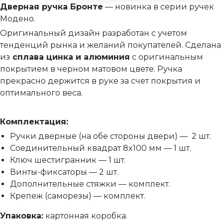
Дверная ручка Бронте
— новинка в серии ручек
Межкомнатные защелки
Модено.
Сантехнические замки и защелки
Оригинальный дизайн разработан с учетом
Сантехнические завертки
тенденций рынка и желаний покупателей. Сделана
из
сплава цинка и алюминия
с оригинальным
Цилиндры
покрытием в черном матовом цвете. Ручка
Накладки под цилиндр
прекрасно держится в руке за счет покрытия и
Фурнитура для финских дверей
оптимального веса.
Механизмы для раздвижных и складных дверей
Комплектация:
Прочее (доводчики, ограничители)
Ручки дверные (на обе стороны двери) — 2 шт.
Соединительный квадрат 8x100 мм — 1 шт.
Ключ шестигранник — 1 шт.
Винты-фиксаторы — 2 шт.
Дополнительные стяжки — комплект.
Крепеж (саморезы) — комплект.
Упаковка:
картонная коробка.