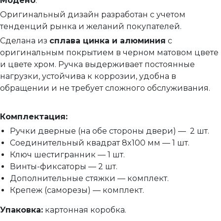
Модено
.
Сантехнические замки и защелки
Оригинальный дизайн разработан с учетом
Сантехнические завертки
тенденций рынка и желаний покупателей.
Цилиндры
Сделана из
сплава цинка и алюминия
с
оригинальным покрытием в черном матовом цвете
Накладки под цилиндр
и цвете хром. Ручка выдерживает постоянные
Фурнитура для финских дверей
нагрузки, устойчива к коррозии, удобна в
Механизмы для раздвижных и складных дверей
обращении и не требует сложного обслуживания.
Прочее (доводчики, ограничители)
Комплектация:
Ручки дверные (на обе стороны двери) — 2 шт.
Соединительный квадрат 8x100 мм — 1 шт.
Ключ шестигранник — 1 шт.
Винты-фиксаторы — 2 шт.
Дополнительные стяжки — комплект.
Крепеж (саморезы) — комплект.
Упаковка:
картонная коробка.