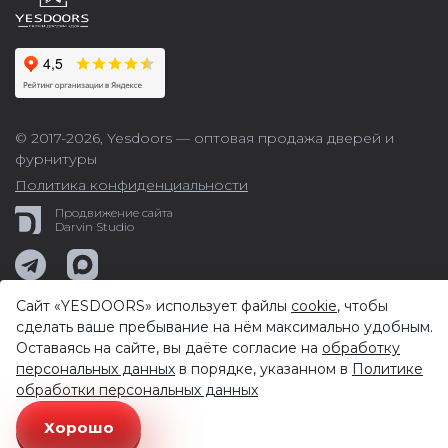
© 2017-2026,
Yesdoors — оптовая продажа дверей и
фурнитуры
Политика конфиденциальности
Продвижение сайта
Darvin Studio
Сайт «YESDOORS» использует файлы
cookie
, чтобы
сделать ваше пребывание на нём максимально удобным.
Оставаясь на сайте, вы даёте согласие на
обработку
персональных данных
в порядке, указанном в
Политике
обработки персональных данных
Хорошо