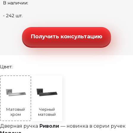
Коста
В наличии:
Милена
- 242 шт.
Монтера
Риволи
Получить консультацию
Савона
Талана
Лено
Цвет:
Ручки "Люкс" (моно-круг)
Меркури
Ручки "Стандарт" (квадратная розетка)
Прато
Ручки "Стандарт" (круглая розетка)
Ручки "Стандарт" (фигурная розетка)
Дверные петли
Матовый
Черный
хром
матовый
Замки под цилиндр
Дверная ручка
Риволи
— новинка в серии ручек
Межкомнатные защелки