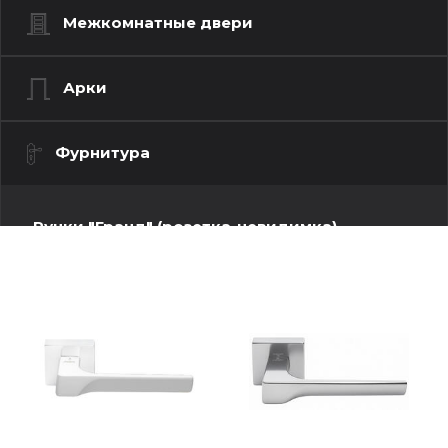
Межкомнатные двери
Арки
Фурнитура
Ручки "Гранд" (розетка-невидимка)
Ручки "Люкс" (моно квадрат)
Бари
Валетта
Коста
Милена
Монтера