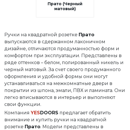
Прато (Черный
Накладки под цилиндр
матовый)
Фурнитура для финских дверей
Механизмы для раздвижных и складных дверей
Ручки на квадратной розетке
Прато
Прочее (доводчики, ограничители)
выпускаются в сдержанном лаконичном
дизайне, отличаются продуманностью форм и
комфортом при эксплуатации. Представлены в
ряде оттенков – белом, полированный никель и
черный матовый. За счет своего продуманного
оформления и удобной формы они могут
устанавливаться на межкомнатные двери в
покрытии из шпона, эмали, ПВХ и ламината. Они
легко вписываются в интерьер и выполняют
свои функции.
Компания
YES
DOORS
предлагает обратить
внимание и купить ручки на квадратной
розетке
Прато
. Модели представлены в