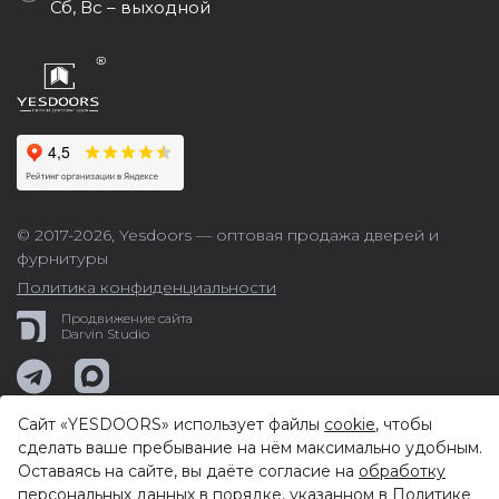
Сб, Вс – выходной
© 2017-2026,
Yesdoors — оптовая продажа дверей и
фурнитуры
Политика конфиденциальности
Продвижение сайта
Darvin Studio
Сайт «YESDOORS» использует файлы
cookie
, чтобы
сделать ваше пребывание на нём максимально удобным.
Оставаясь на сайте, вы даёте согласие на
обработку
персональных данных
в порядке, указанном в
Политике