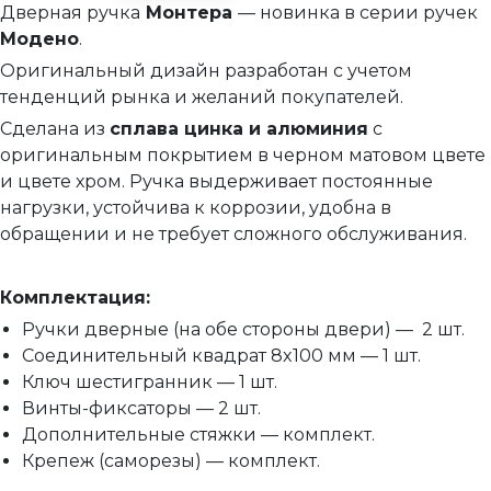
Дверная ручка
Монтера
— новинка в серии ручек
Межкомнатные защелки
Модено
.
Сантехнические замки и защелки
Оригинальный дизайн разработан с учетом
Сантехнические завертки
тенденций рынка и желаний покупателей.
Сделана из
сплава цинка и алюминия
с
Цилиндры
оригинальным покрытием в черном матовом цвете
Накладки под цилиндр
и цвете хром. Ручка выдерживает постоянные
Фурнитура для финских дверей
нагрузки, устойчива к коррозии, удобна в
обращении и не требует сложного обслуживания.
Механизмы для раздвижных и складных дверей
Прочее (доводчики, ограничители)
Комплектация:
Ручки дверные (на обе стороны двери) — 2 шт.
Соединительный квадрат 8x100 мм — 1 шт.
Ключ шестигранник — 1 шт.
Винты-фиксаторы — 2 шт.
Дополнительные стяжки — комплект.
Крепеж (саморезы) — комплект.