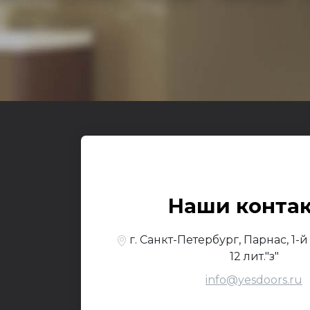
Входные
О к
© 2017-2026,
Yesdo
Наши конта
По
г. Санкт-Петербург, Парнас, 1-
12 лит."з"
info@yesdoors.ru