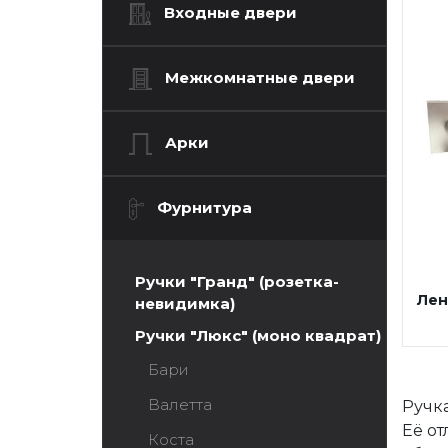
Входные двери
Межкомнатные двери
Арки
Фурнитура
Ручки "Гранд" (розетка-
Лен
невидимка)
Ручки "Люкс" (моно квадрат)
Бари
Валетта
Ручк
Её о
Коста