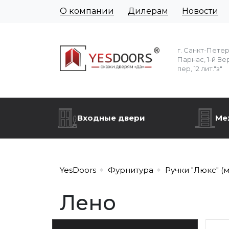
О компании
Дилерам
Новости
г. Санкт-Пете
Парнас, 1-й Ве
пер, 12 лит."з"
Входные двери
Ме
YesDoors
Фурнитура
Ручки "Люкс" (
Лено