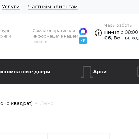
Услуги
Частным клиентам
Часы работы
рбург
Самая оперативная
Пн-Пт
с 08:00
рхний
информация в нашем
Сб, Вс
– выхо
канале:
жкомнатные двери
Арки
моно квадрат)
Лено