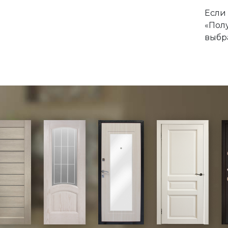
Замки под цилиндр
Если
Межкомнатные защелки
«Пол
Сантехнические замки и
выбра
защелки
Сантехнические завертки
Цилиндры
Накладки под цилиндр
Фурнитура для финских
дверей
Механизмы для раздвижных
и складных дверей
Прочее (доводчики,
ограничители)