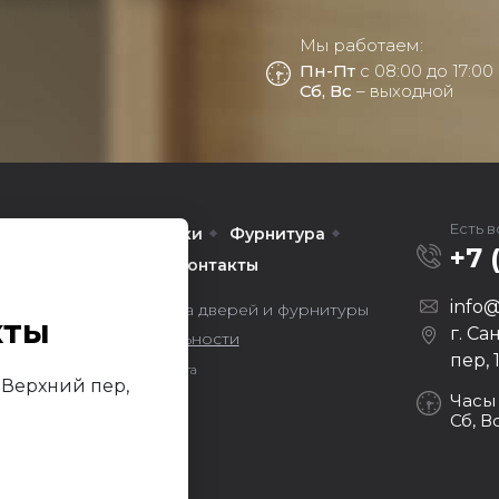
Мы работаем:
Пн-Пт
с 08:00 до 17:00
Сб, Вс
– выходной
Есть 
Межкомнатные
Арки
Фурнитура
+7 
омпании
Услуги
Контакты
info@
ors — оптовая продажа дверей и фурнитуры
кты
г. Са
литика конфиденциальности
пер, 
Продвижение сайта
й Верхний пер,
Darvin Studio
Часы
Сб, В