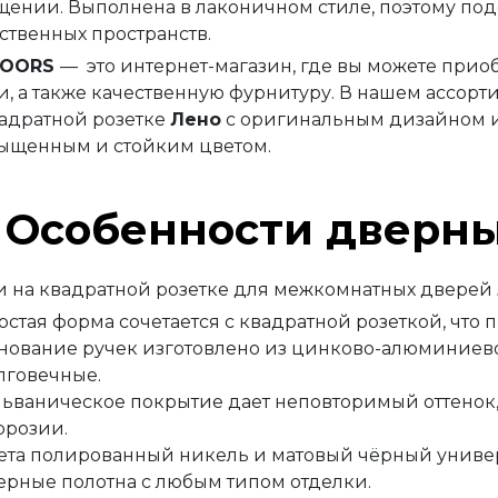
щении. Выполнена в лаконичном стиле, поэтому по
ственных пространств.
OORS
—
это интернет-магазин, где вы можете при
и, а также качественную фурнитуру. В нашем ассор
вадратной розетке
Лено
с оригинальным дизайном 
сыщенным и стойким цветом.
Особенности дверны
и на квадратной розетке для межкомнатных дверей
остая форма сочетается с квадратной розеткой, что 
нование ручек изготовлено из цинково-алюминиево
лговечные.
льваническое покрытие дает неповторимый оттенок
ррозии.
ета полированный никель и матовый чёрный универ
ерные полотна с любым типом отделки.