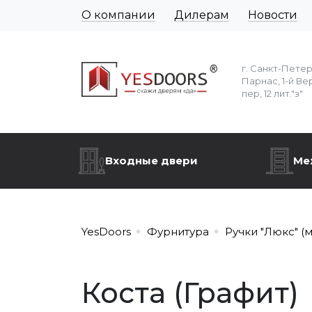
О компании
Дилерам
Новости
г. Санкт-Пете
Парнас, 1-й Ве
пер, 12 лит."з"
Входные двери
Ме
YesDoors
Фурнитура
Ручки "Люкс" (
Коста (Графит)