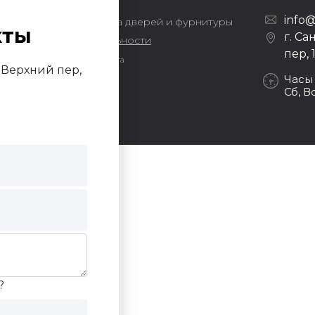
info@
ors — оптовая продажа дверей и фурнитуры
кты
г. Са
литика конфиденциальности
пер, 
Продвижение сайта
й Верхний пер,
Darvin Studio
Часы
Сб, В
?