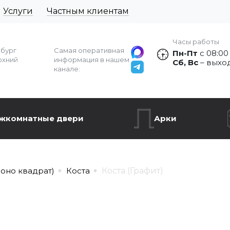
Услуги
Частным клиентам
Часы работы
рбург
Самая оперативная
Пн-Пт
с 08:00
рхний
информация в нашем
Сб, Вс
– выхо
канале:
жкомнатные двери
Арки
моно квадрат)
Коста
Коста (Графит)