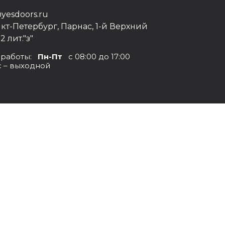
yesdoors.ru
нкт-Петербург, Парнас, 1-й Верхний
12 лит."з"
 работы:
Пн-Пт
с 08:00 до 17:00
с – выходной