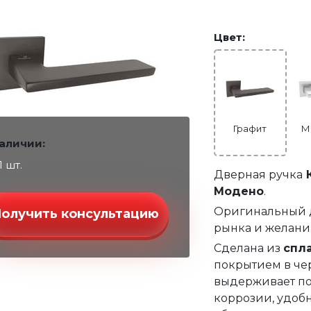
Цвет:
Графит
М
наличии:
1 шт.
Дверная ручка
Модено
.
Оригинальный д
Получить консультацию
рынка и желани
Сделана из
спл
покрытием в чер
выдерживает по
коррозии, удобн