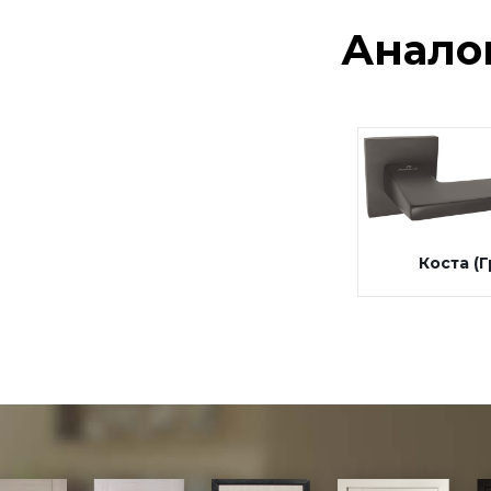
розетка)
Анало
Дверные петли
Замки под цилиндр
Межкомнатные защелки
Сантехнические замки и
защелки
Сантехнические завертки
Цилиндры
Коста (
Накладки под цилиндр
Фурнитура для финских
дверей
Механизмы для раздвижных
и складных дверей
Прочее (доводчики,
ограничители)