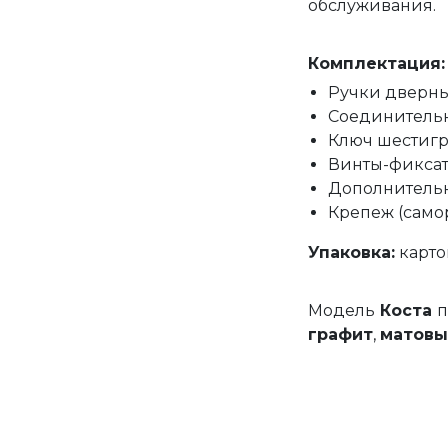
обслуживания.
Комплектация:
Ручки дверные
Соединительн
Ключ шестигр
Винты-фиксат
Дополнительн
Крепеж (само
Упаковка:
карто
Модель
Коста
п
графит
,
матовы