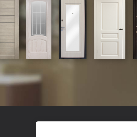
Входные
О к