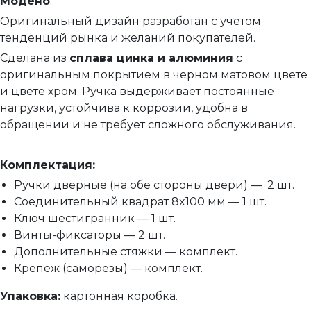
Модено
.
Сантехнические замки и защелки
Оригинальный дизайн разработан с учетом
Сантехнические завертки
тенденций рынка и желаний покупателей.
Цилиндры
Сделана из
сплава цинка и алюминия
с
оригинальным покрытием в черном матовом цвете
Накладки под цилиндр
и цвете хром. Ручка выдерживает постоянные
Фурнитура для финских дверей
нагрузки, устойчива к коррозии, удобна в
Механизмы для раздвижных и складных дверей
обращении и не требует сложного обслуживания.
Прочее (доводчики, ограничители)
Комплектация:
Ручки дверные (на обе стороны двери) — 2 шт.
Соединительный квадрат 8x100 мм — 1 шт.
Ключ шестигранник — 1 шт.
Винты-фиксаторы — 2 шт.
Дополнительные стяжки — комплект.
Крепеж (саморезы) — комплект.
Упаковка:
картонная коробка.