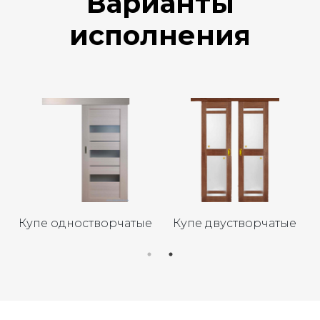
Варианты
исполнения
е одностворчатые
Купе двустворчатые
Одно