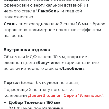
фрезеровки с вертикальной вставкой из
черного стекла "
Лакобель
" и гладкой
поверхностью.
Сталь
: лист холоднокатаной стали 1,8 мм. Чёрное
порошково-полимерное покрытие с эффектом
шагрени.
Внутренняя
отделка
:
Объемная МДФ панель 10 мм, покрытие -
экошпон цвета «
Капучино
» + горизонтальные
вставки из черного стекла «
Лакобель
».
Портал
(может быть укомплектован):
Подходящий по цвету погонаж из
коллекции
Двери Экошпон. Серия "Ульяновск"
:
Добор Телескоп 150 мм
(МДФ)
экошпон
Капучино