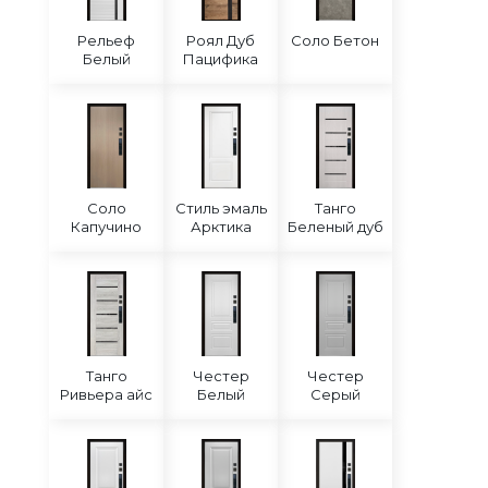
Рельеф
Роял Дуб
Соло Бетон
Белый
Пацифика
Соло
Стиль эмаль
Танго
Капучино
Арктика
Беленый дуб
Танго
Честер
Честер
Ривьера айс
Белый
Серый