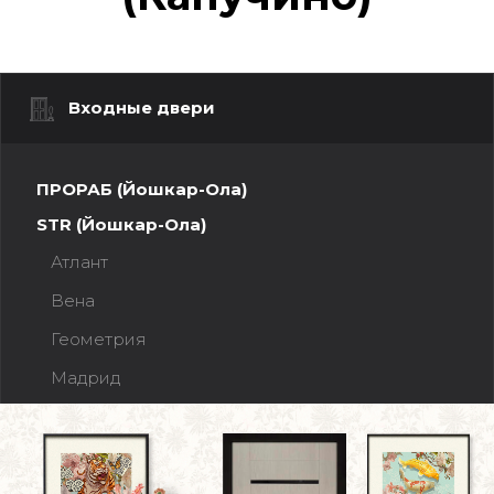
Входные двери
ПРОРАБ (Йошкар-Ола)
STR (Йошкар-Ола)
Атлант
Вена
Геометрия
Мадрид
Прага
Рельеф
Рельеф Зеркало МАХ (эмалит Белый)