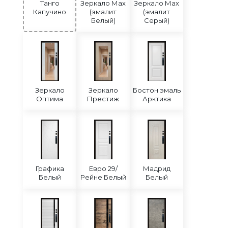
Танго
Зеркало Мах
Зеркало Мах
Капучино
(эмалит
(эмалит
Белый)
Серый)
Зеркало
Зеркало
Бостон эмаль
Оптима
Престиж
Арктика
Графика
Евро 29/
Мадрид
Белый
Рейне Белый
Белый