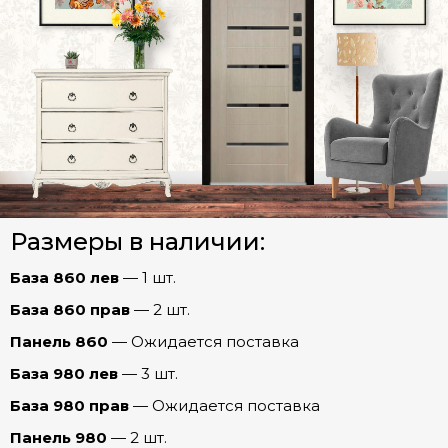
Рельеф Зеркало МАХ (эмалит Серый)
Рельеф Зеркало ОПТИМА (эмалит Белый)
СТАЛЬНЫЕ ДВЕРИ (Распродажа)
Рельеф Зеркало ПРЕСТИЖ (Капучино)
Межкомнатные двери
Рельеф Бостон (эмаль Арктика)
Рельеф Графика (эмалит Белый)
Арки
Рельеф Евро 29/Рейне (Эмалит белый)
Размеры в наличии:
Фурнитура
Рельеф Мадрид (Беленый дуб)
База 860 лев
— 1 шт.
Рельеф (эмалит Белый)
Ферзь
База 860 прав
— 2 шт.
Рельеф Роял (Дуб пацифика)
Панель 860
— Ожидается поставка
Честер
Рельеф Соло (Бетон лофт)
База 980 лев
— 3 шт.
Шторм
Рельеф Соло (Капучино)
База 980 прав
— Ожидается поставка
Рельеф Стиль (эмаль Арктика)
Панель 980
— 2 шт.