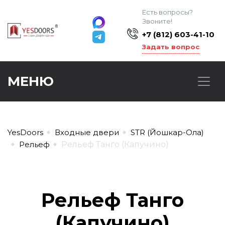
Есть вопросы?
Звоните!
+7 (812) 603-41-10
Задать вопрос
МЕНЮ
YesDoors
Входные двери
STR (Йошкар-Ола)
Рельеф
Рельеф Танго (Капучино)
Рельеф Танго
(Капучино)