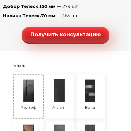
Рельеф Танго (Беленый дуб)
Добор Телеск.150 мм
— 279 шт.
Рельеф Танго (Капучино)
Наличн.Телеск.70 мм
— 465 шт.
Рельеф Танго (Ривьера айс)
Рельеф Честер (эмалит Белый)
Получить консультацию
Рельеф Честер (эмалит Серый)
Рельеф Шелли (эмалит Белый)
Рельеф Шелли (эмалит Серый)
База:
Рельеф Юник Микс (эмалит Белый)
Рельеф
Атлант
Вена