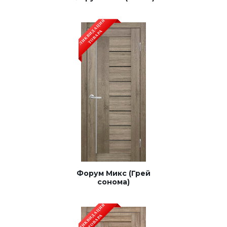
Форум Микс
Лира
Милан
Неаполь
Сицилия
Форум Микс (Грей
сонома)