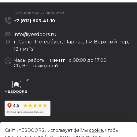
Есть вопросы? Звоните!
+7 (812) 603-41-10
info@yesdoors.ru
г. Санкт-Петербург, Парнас, 1-й Верхний пер,
12 лит."з"
Часы работы:
Пн-Пт
с 08:00 до 17:00
Сб, Вс – выходной
© 2017-2026,
Yesdoors — оптовая продажа дверей и
Сайт «YESDOORS» использует файлы
cookie
, чтобы
фурнитуры
сделать ваше пребывание на нём максимально