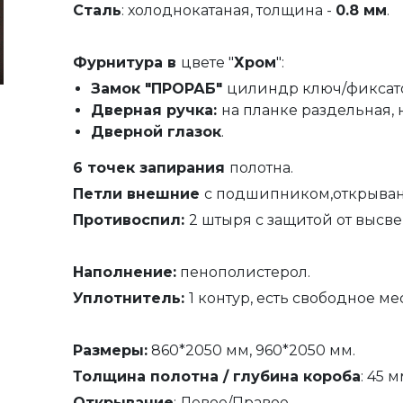
Сталь
: холоднокатаная, толщина -
0.8 мм
.
Фурнитура в
цвете "
Хром
":
Замок
"ПРОРАБ"
цилиндр ключ/фиксат
Дверная ручка:
на планке раздельная,
Дверной глазок
.
6 точек запирания
полотна.
Петли внешние
с подшипником,открывани
Противоспил:
2 штыря с защитой от высв
Наполнение
:
пенополистерол.
Уплотнитель
:
1 контур, есть свободное ме
Размеры:
860*2050 мм, 960*2050 мм.
Толщина полотна / глубина короба
: 45 м
Открывание
: Левое/Правое.