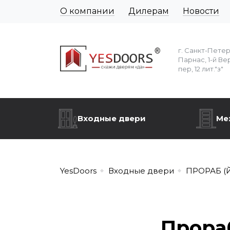
О компании
Дилерам
Новости
г. Санкт-Пете
Парнас, 1-й Ве
пер, 12 лит."з"
Входные двери
Ме
YesDoors
Входные двери
ПРОРАБ (
Прора