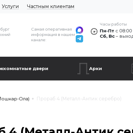
Услуги
Частным клиентам
Часы работы
рбург
Самая оперативная
Пн-Пт
с 08:00
рхний
информация в нашем
Сб, Вс
– выхо
канале:
жкомнатные двери
Арки
Йошкар-Ола)
Прораб 4 (Металл-Антик серебро)
б 4 (Металл-Антик се