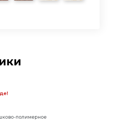
тики
де!
ошково-полимерное