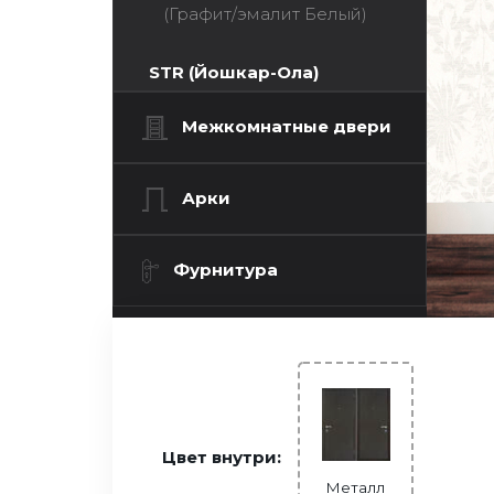
(Графит/эмалит Белый)
ПРОсемь Мет/МДФ (Антик
STR (Йошкар-Ола)
серебро/Сатин белый)
СТАЛЬНЫЕ ДВЕРИ
Протерма Багет (Букле
Межкомнатные двери
(Распродажа)
антрацит\Велюр белый)
Прораб 3 (Металл-Антик
Арки
серебро\Белый)
Прораб 4 (Металл-Антик
Фурнитура
серебро)
Протерма (Букле
шоколад\Астана Эш Уайт)
Цвет внутри:
Металл