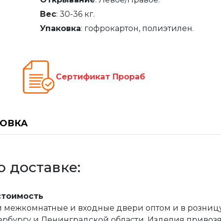
Вес
: 30-36 кг.
Упаковка
: гофрокартон, полиэтилен.
раб
Сертификат Прораб
НОВКА
 доставке:
стоимость
межкомнатные и входные двери оптом и в розницу, 
рбургу и Ленинградской области. Изделия привозятс