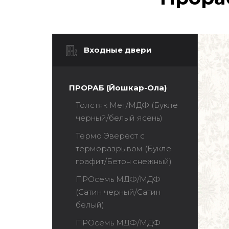
Входные двери
ПРОРАБ (Йошкар-Ола)
Толстяк Мет/МДФ (Букле
черный/белый ясень)
Термо Эверест с
терморазрывом (Букле
графит/Бетон снежный)
ПРОсемь МДФ/МДФ
(Сатин черный/Сатин
белый)
ПРОсемь МДФ/МДФ