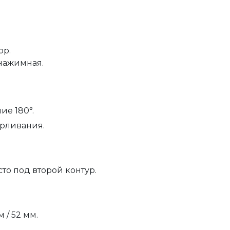
ор.
 нажимная.
е 180°.
ерливания.
сто под второй контур.
м / 52 мм.