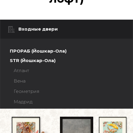
Входные двери
ПРОРАБ (Йошкар-Ола)
STR (Йошкар-Ола)
Атлант
Вена
Геометрия
Мадрид
Прага
Прага Зеркало МАХ (эмалит Белый)
Прага Зеркало МАХ (эмалит Серый)