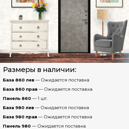
Прага Зеркало ОПТИМА (эмалит Белый)
Прага Зеркало ПРЕСТИЖ (Капучино)
СТАЛЬНЫЕ ДВЕРИ (Распродажа)
Прага Бостон (эмаль Арктика)
Межкомнатные двери
Прага Графика (эмалит Белый)
Прага Евро 29/Рейне (Эмалит белый)
Арки
Прага Мадрид (Беленый дуб)
Размеры в наличии:
Фурнитура
Прага Рельеф (эмалит Белый)
Рельеф
База 860 лев
— Ожидается поставка
Прага Роял (Дуб пацифика)
Ферзь
База 860 прав
— Ожидается поставка
Прага Соло (Бетон лофт)
Панель 860
— 1 шт.
Честер
Прага Соло (Капучино)
База 980 лев
— Ожидается поставка
Шторм
Прага Стиль (эмаль Арктика)
База 980 прав
— Ожидается поставка
Прага Танго (Беленый дуб)
Панель 980
— Ожидается поставка