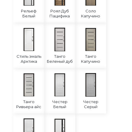
Рельеф
Роял Дуб
Соло
Белый
Пацифика
Капучино
Стиль эмаль
Танго
Танго
Арктика
Беленый дуб
Капучино
Танго
Честер
Честер
Ривьера айс
Белый
Серый