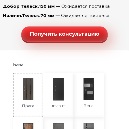
Прага Танго (Капучино)
Добор Телеск.150 мм
— Ожидается поставка
Прага Танго (Ривьера айс)
Наличн.Телеск.70 мм
— Ожидается поставка
Прага Честер (эмалит Белый)
Прага Честер (эмалит Серый)
Получить консультацию
Прага Шелли (эмалит Белый)
Прага Юник Микс (эмалит Белый)
База:
Прага
Атлант
Вена