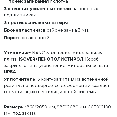
11 точек запирания
полотна.
3 внешних усиленных петли
на опорных
подшипниках.
3 противоспильных штыря
.
Бронепластина:
в районе замка 3 мм.
Порог:
окрашенный.
Утепление
:
NANO-утепление: минеральная
плита
ISOVER+ПЕНОПОЛИСТИРОЛ
. Короб
закрытого типа, утепеление: минеральная вата
URSA
.
Уплотнитель
:
3 контура типа D из вспененной
резины, не подвергается деформации, создает
герметизацию вентиляционной системы.
Размеры:
860*2050 мм, 980*2080 мм. (1030*2100
мм, под заказ).