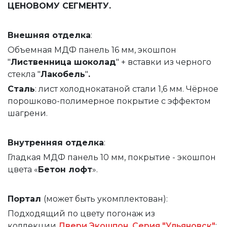
ЦЕНОВОМУ СЕГМЕНТУ.
Внешняя
отделка
:
Объемная МДФ панель 16 мм, экошпон
"
Лиственница шоколад
" + вставки из черного
стекла "
Лакобель
"
.
Сталь
: лист холоднокатаной стали 1,6 мм. Чёрное
порошково-полимерное покрытие с эффектом
шагрени.
Внутренняя
отделка
:
Гладкая МДФ панель 10 мм, покрытие - экошпон
цвета «
Бетон лофт
».
Портал
(может быть укомплектован):
Подходящий по цвету погонаж из
коллекции
Двери Экошпон. Серия "Ульяновск"
: