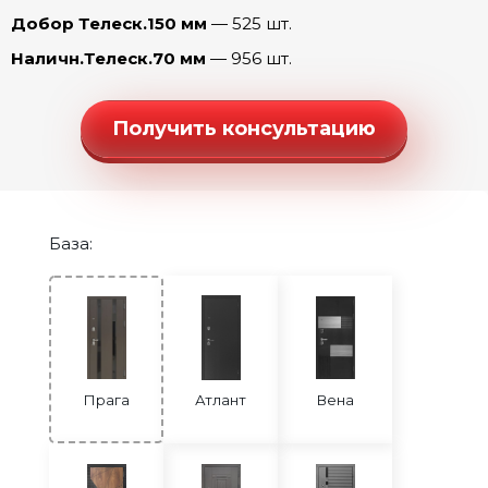
Прага Танго (Капучино)
Добор Телеск.150 мм
— 525 шт.
Прага Танго (Ривьера айс)
Наличн.Телеск.70 мм
— 956 шт.
Прага Честер (эмалит Белый)
Прага Честер (эмалит Серый)
Получить консультацию
Прага Шелли (эмалит Белый)
Прага Юник Микс (эмалит Белый)
База:
Прага
Атлант
Вена