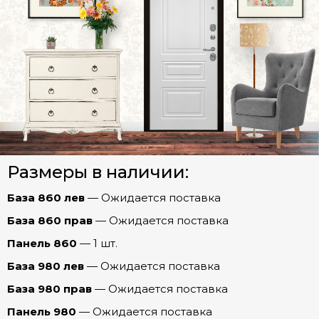
Прага Зеркало ОПТИМА (эмалит Белый)
Прага Зеркало ПРЕСТИЖ (Капучино)
СТАЛЬНЫЕ ДВЕРИ (Распродажа)
Прага Бостон (эмаль Арктика)
Межкомнатные двери
Прага Графика (эмалит Белый)
Прага Евро 29/Рейне (Эмалит белый)
Арки
Прага Мадрид (Беленый дуб)
Размеры в наличии:
Фурнитура
Прага Рельеф (эмалит Белый)
Рельеф
База 860 лев
— Ожидается поставка
Прага Роял (Дуб пацифика)
Ферзь
База 860 прав
— Ожидается поставка
Прага Соло (Бетон лофт)
Панель 860
— 1 шт.
Честер
Прага Соло (Капучино)
База 980 лев
— Ожидается поставка
Шторм
Прага Стиль (эмаль Арктика)
База 980 прав
— Ожидается поставка
Прага Танго (Беленый дуб)
Панель 980
— Ожидается поставка