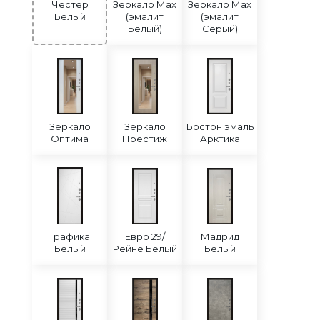
Честер
Зеркало Мах
Зеркало Мах
Белый
(эмалит
(эмалит
Белый)
Серый)
Зеркало
Зеркало
Бостон эмаль
Оптима
Престиж
Арктика
Графика
Евро 29/
Мадрид
Белый
Рейне Белый
Белый