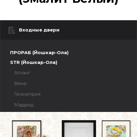
Входные двери
ПРОРАБ (Йошкар-Ола)
STR (Йошкар-Ола)
Атлант
Вена
Геометрия
Мадрид
Прага
Прага Зеркало МАХ (эмалит Белый)
Прага Зеркало МАХ (эмалит Серый)