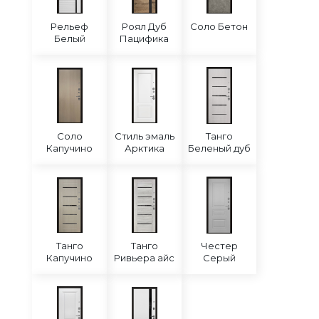
Рельеф
Роял Дуб
Соло Бетон
Белый
Пацифика
Соло
Стиль эмаль
Танго
Капучино
Арктика
Беленый дуб
Танго
Танго
Честер
Капучино
Ривьера айс
Серый