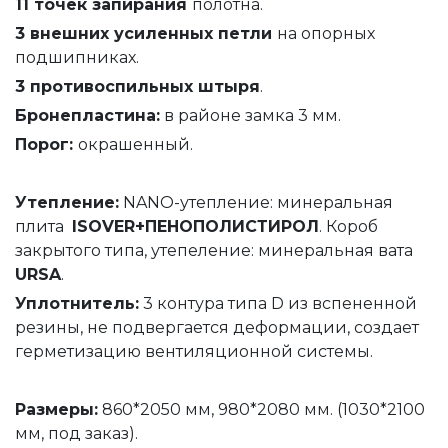
11 точек запирания
полотна.
3 внешних усиленных петли
на опорных
подшипниках.
3 противоспильных штыря
.
Бронепластина:
в районе замка 3 мм.
Порог:
окрашенный.
Утепление
:
NANO-утепление: минеральная
плита
ISOVER+ПЕНОПОЛИСТИРОЛ
. Короб
закрытого типа, утепеление: минеральная вата
URSA
.
Уплотнитель
:
3 контура типа D из вспененной
резины, не подвергается деформации, создает
герметизацию вентиляционной системы.
Размеры:
860*2050 мм, 980*2080 мм. (1030*2100
мм, под заказ).