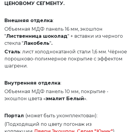
ЦЕНОВОМУ СЕГМЕНТУ.
Внешняя
отделка
:
Объемная МДФ панель 16 мм, экошпон
"
Лиственница шоколад
" + вставки из черного
стекла "
Лакобель
"
.
Сталь
: лист холоднокатаной стали 1,6 мм. Чёрное
порошково-полимерное покрытие с эффектом
шагрени.
Внутренняя
отделка
:
Объемная МДФ панель 10 мм, покрытие -
экошпон цвета «
эмалит Белый
».
Портал
(может быть укомплектован):
(Подходящий по цвету погонаж из
коллекции
Двери Экошпон. Серия "Юник"
)