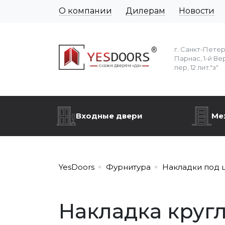
О компании
Дилерам
Новости
г. Санкт-Пете
Парнас, 1-й Ве
пер, 12 лит."з"
Входные двери
Ме
YesDoors
Фурнитура
Накладки под 
Накладка кругл