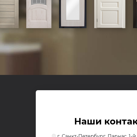
Входные
О к
© 2017-2026,
Yesdo
Наши конта
По
г. Санкт-Петербург, Парнас, 1-