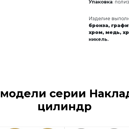
Упаковка
: поли
Изделие выпол
бронза,
графи
хром,
медь,
х
никель.
модели серии Наклад
цилиндр