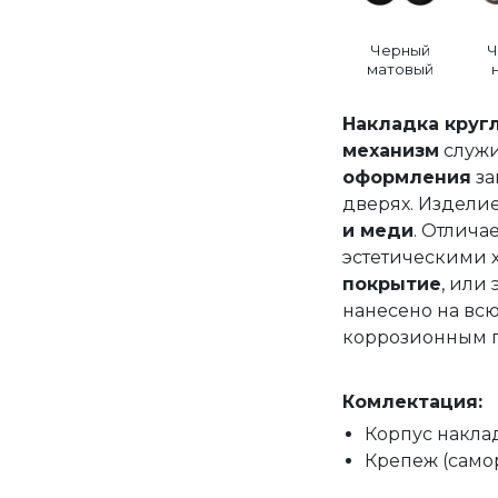
Черный
Ч
матовый
Накладка круг
механизм
служи
оформления
за
дверях. Издели
и меди
. Отлич
эстетическими 
покрытие
, или
нанесено на всю
коррозионным 
Комлектация:
Корпус наклад
Крепеж (само