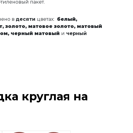
этиленовый пакет.
нено в
десяти
цветах:
белый,
т,
золото, матовое золото,
матовый
ром,
черный матовый
и
черный
ка круглая на