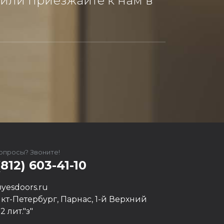
 или приезжайте к нам в
вопросы? Звоните!
(812) 603-41-10
yesdoors.ru
нкт-Петербург, Парнас, 1-й Верхний
12 лит."з"