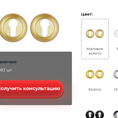
Цвет:
Матовое
золото
наличии:
282 шт.
Получить консультацию
Золото
М