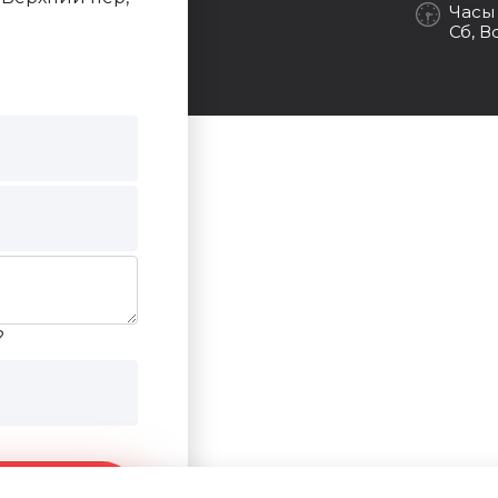
Часы
Сб, В
?
ние