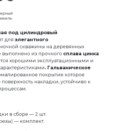
ерный
никель
лая под цилиндровый
т для
элегантного
мочной скважины на деревянных
е выполнено из прочного
сплава цинка
ается хорошими эксплуатационными и
характеристиками
. Гальваническое
 эмалированное покрытие которое
 поверхность накладки, устойчиво к
процессам.
ки в сборе — 2 шт.
резы) — комплект.