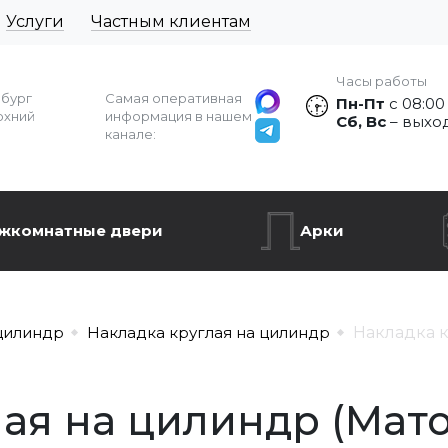
Услуги
Частным клиентам
Часы работы
рбург
Самая оперативная
Пн-Пт
с 08:00
рхний
информация в нашем
Сб, Вс
– выхо
канале:
жкомнатные двери
Арки
цилиндр
Накладка круглая на цилиндр
Накладка к
ая на цилиндр (Мато