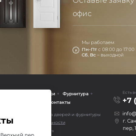
Оставьте заявку
офис
Мы работаем:
Пн-Пт
с 08:00 до 17:00
Сб, Вс
– выходной
Есть 
Межкомнатные
Арки
Фурнитура
+7 
омпании
Услуги
Контакты
info@
ors — оптовая продажа дверей и фурнитуры
кты
г. Са
литика конфиденциальности
пер, 
Продвижение сайта
й Верхний пер,
Darvin Studio