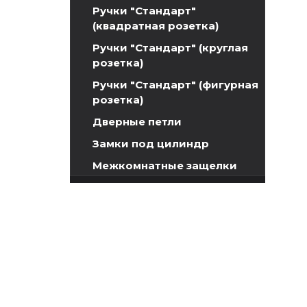
Ручки "Стандарт"
(квадратная розетка)
Ручки "Стандарт" (круглая
розетка)
Ручки "Стандарт" (фигурная
розетка)
Дверные петли
Замки под цилиндр
Межкомнатные защелки
Сантехнические замки и
защелки
Сантехнические завертки
Цилиндры
Накладки под цилиндр
Накладка моно-квадрат на