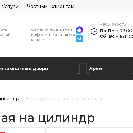
Услуги
Частным клиентам
Часы работы
рбург
Самая оперативная
Пн-Пт
с 08:00
рхний
информация в нашем
Сб, Вс
– выхо
канале:
жкомнатные двери
Арки
цилиндр
Накладка круглая на цилиндр
лая на цилиндр