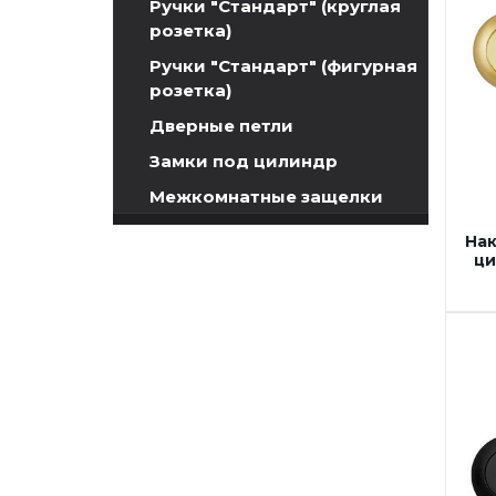
Ручки "Стандарт" (круглая
розетка)
Ручки "Стандарт" (фигурная
розетка)
Дверные петли
Замки под цилиндр
Межкомнатные защелки
Сантехнические замки и
Нак
защелки
ци
Сантехнические завертки
Цилиндры
Накладки под цилиндр
Накладка моно-квадрат на
цилиндр
Накладка моно-круг на
цилиндр