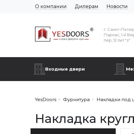
О компании
Дилерам
Новости
г. Санкт-Пете
Парнас, 1-й Ве
пер, 12 лит."з"
Входные двери
Ме
YesDoors
Фурнитура
Накладки под 
Накладка круг