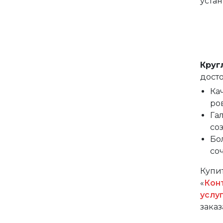
уста
Круг
досто
Ка
ро
Га
со
Бо
со
Купи
«
Кон
услу
заказ