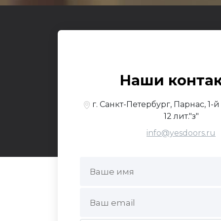
Входные
О к
© 2017-2026,
Yesdo
Наши конта
По
г. Санкт-Петербург, Парнас, 1-
12 лит."з"
info@yesdoors.ru