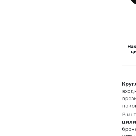
Накладка-квадро на
цилиндр
Накладка круглая на
цилиндр
Накладка на цилиндр
Нак
ц
Винтаж
Накладка на цилиндр
Фурнитура для финских
Винтаж Антик
дверей
Механизмы для раздвижных
Круг
и складных дверей
вход
врезк
Прочее (доводчики,
покр
ограничители)
В инт
цил
бронз