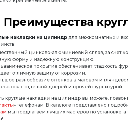
новки крепежные элементы.
Преимущества круг
лые накладки на цилиндр
для межкомнатных и вх
инств:
чественный цинково-алюминиевый сплав, за счет к
вную форму и надежную конструкцию.
льваническое покрытие обеспечивает гладкость фур
здает отличную защиту от коррозии.
льшое разнообразие оттенков в матовом и глянцев
четаются с отделкой дверей и прочей фурнитурой.
ть круглые накладки на цилиндр вы можете, позвон
такты
» телефонам. В каталоге представлено подроб
гам
мы предлагаем лучших мастеров по установке, а
а!