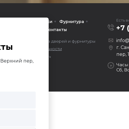
Есть 
Межкомнатные
Арки
Фурнитура
+7 
омпании
Услуги
Контакты
info@
ors — оптовая продажа дверей и фурнитуры
кты
г. Са
литика конфиденциальности
пер, 
Продвижение сайта
й Верхний пер,
Darvin Studio
Часы
Сб, В