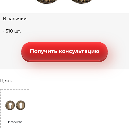
Ручки "Стандарт" (квадратная розетка)
Ручки "Стандарт" (круглая розетка)
Ручки "Стандарт" (фигурная розетка)
В наличии:
Дверные петли
- 510 шт.
Замки под цилиндр
Межкомнатные защелки
Получить консультацию
Сантехнические замки и защелки
Сантехнические завертки
Цилиндры
Цвет:
Накладки под цилиндр
Накладка моно-квадрат на цилиндр
Накладка моно-круг на цилиндр
Накладка-квадро на цилиндр
Бронза
Накладка круглая на цилиндр