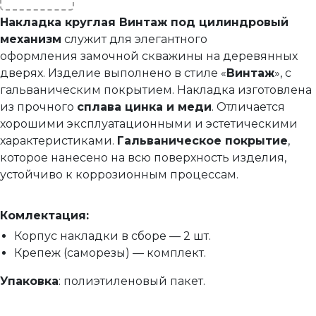
Накладка на цилиндр Винтаж
Накладка круглая Винтаж под цилиндровый
Накладка на цилиндр Винтаж Антик
механизм
служит для элегантного
оформления замочной скважины на деревянных
Фурнитура для финских дверей
дверях. Изделие выполнено в стиле «
Винтаж
», с
Механизмы для раздвижных и складных дверей
гальваническим покрытием. Накладка изготовлена
из прочного
сплава цинка и меди
. Отличается
Прочее (доводчики, ограничители)
хорошими эксплуатационными и эстетическими
характеристиками.
Гальваническое покрытие
,
которое нанесено на всю поверхность изделия,
устойчиво к коррозионным процессам.
Комлектация:
Корпус накладки в сборе — 2 шт.
Крепеж (саморезы) — комплект.
Упаковка
: полиэтиленовый пакет.