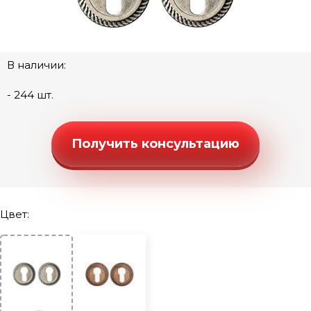
Ручки "Стандарт" (квадратная розетка)
Ручки "Стандарт" (круглая розетка)
Ручки "Стандарт" (фигурная розетка)
В наличии:
Дверные петли
- 244 шт.
Замки под цилиндр
Межкомнатные защелки
Получить консультацию
Сантехнические замки и защелки
Сантехнические завертки
Цилиндры
Цвет:
Накладки под цилиндр
Накладка моно-квадрат на цилиндр
Накладка моно-круг на цилиндр
Накладка-квадро на цилиндр