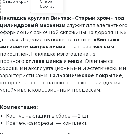
Накладка круглая на цилиндр
Старый хром
Старая
бронза
Накладка на цилиндр Винтаж
Накладка круглая Винтаж «Старый хром» под
Накладка на цилиндр Винтаж Антик
цилиндровый механизм
служит для элегантного
оформления замочной скважины на деревянных
Фурнитура для финских дверей
дверях. Изделие выполнено в стиле
«Винтаж»
Механизмы для раздвижных и складных дверей
античного направления
, с гальваническим
Прочее (доводчики, ограничители)
покрытием. Накладка изготовлена из
прочного
сплава цинка и меди
. Отличается
хорошими эксплуатационными и эстетическими
характеристиками.
Гальваническое покрытие
,
которое нанесено на всю поверхность изделия,
устойчиво к коррозионным процессам.
Комлектация:
Корпус накладки в сборе — 2 шт.
Крепеж (саморезы) — комплект.