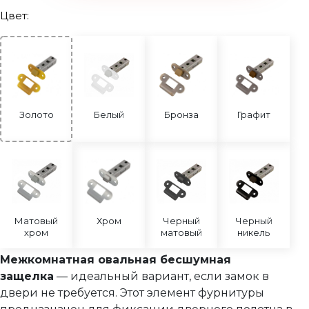
Межкомнатная защелка овальная магнитная
Цвет:
Сантехнические замки и защелки
Сантехнические завертки
Цилиндры
Накладки под цилиндр
Золото
Белый
Бронза
Графит
Фурнитура для финских дверей
Механизмы для раздвижных и складных дверей
Прочее (доводчики, ограничители)
Матовый
Хром
Черный
Черный
хром
матовый
никель
Межкомнатная овальная бесшумная
защелка
— идеальный вариант, если замок в
двери не требуется. Этот элемент фурнитуры