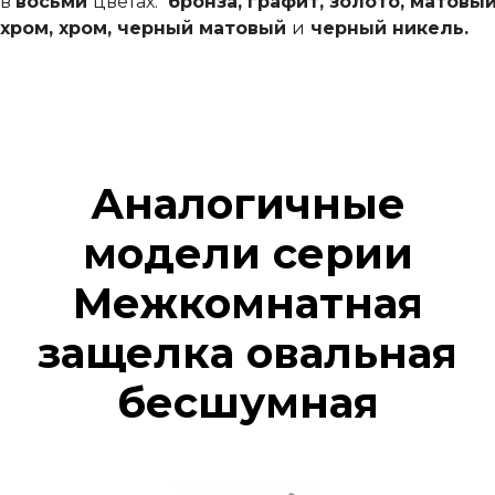
в
восьми
цветах:
бронза,
графит,
золото,
матовы
хром,
хром,
черный матовый
и
черный никель.
Аналогичные
модели серии
Межкомнатная
защелка овальная
бесшумная