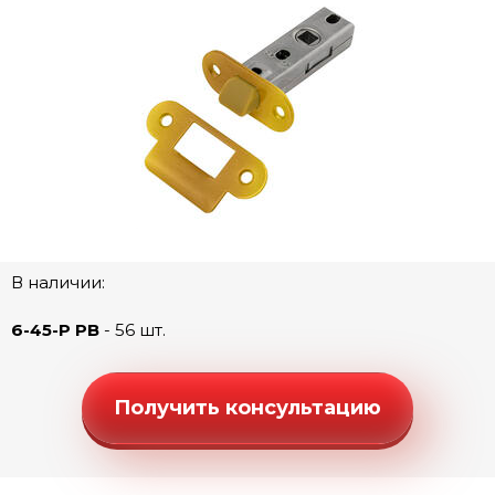
Ручки "Люкс" (моно квадрат)
Ручки "Люкс" (моно-круг)
Ручки "Стандарт" (квадратная розетка)
Ручки "Стандарт" (круглая розетка)
Ручки "Стандарт" (фигурная розетка)
Дверные петли
Замки под цилиндр
Межкомнатные защелки
В наличии:
Межкомнатная защелка
6-45-P PB
- 56 шт.
Межкомнатная защелка бесшумная
Межкомнатная защелка магнитная
Получить консультацию
Межкомнатная защелка овальная
Межкомнатная защелка овальная бесшумная