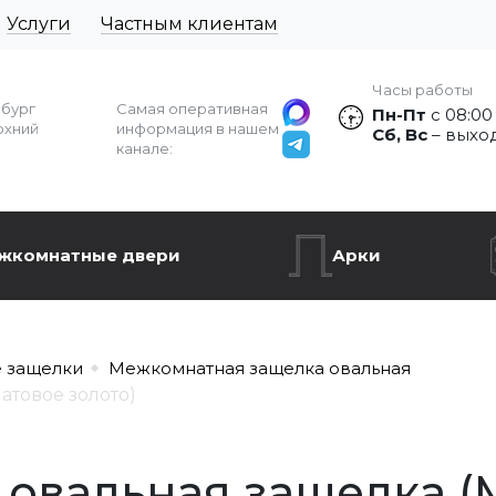
Услуги
Частным клиентам
Часы работы
рбург
Самая оперативная
Пн-Пт
с 08:00
рхний
информация в нашем
Сб, Вс
– выхо
канале:
жкомнатные двери
Арки
 защелки
Межкомнатная защелка овальная
атовое золото)
овальная защелка (