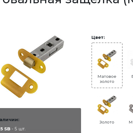
Цвет:
Матовое
золото
наличии:
Золото
М
45 SB
- 5 шт.