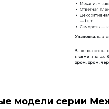
Механизм заще
Ответная план
Декоративная 
— 1 шт.
Саморезы — к
Упаковка
: карт
Защелка выпол
в
семи
цветах:
хром,
хром,
чер
ые модели серии Ме