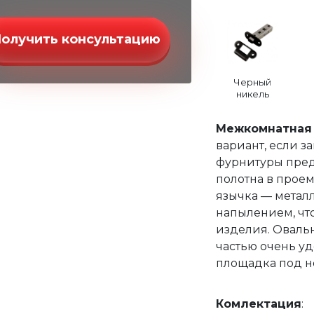
Получить консультацию
Черный
никель
Межкомнатная 
вариант, если за
фурнитуры пред
полотна в прое
язычка — метал
напылением, чт
изделия. Овальн
частью очень уд
площадка под не
Комлектация
: