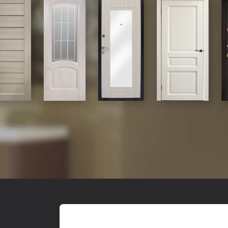
Входные
О к