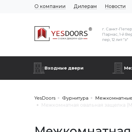
О компании
Дилерам
Новости
г. Санкт-Пете
Парнас, 1-й Ве
пер, 12 лит."з"
Входные двери
Ме
YesDoors
Фурнитура
Межкомнатные
Межкомнатная овальная защелка (М
Межкомнатная 