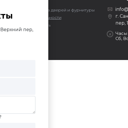
info@
ors — оптовая продажа дверей и фурнитуры
кты
г. Са
литика конфиденциальности
пер, 
Продвижение сайта
й Верхний пер,
Darvin Studio
Часы
Сб, В
?