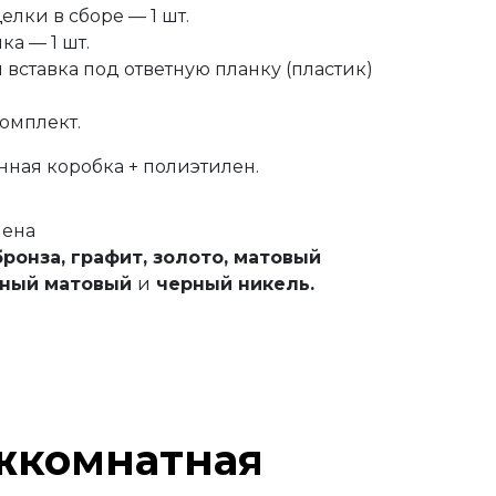
лки в сборе — 1 шт.
ка — 1 шт.
вставка под ответную планку (пластик)
омплект.
онная коробка + полиэтилен.
нена
бронза,
графит,
золото,
матовый
ный матовый
и
черный никель.
жкомнатная