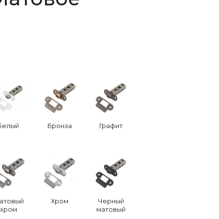
Белый
Бронза
Графит
атовый
Хром
Черный
хром
матовый