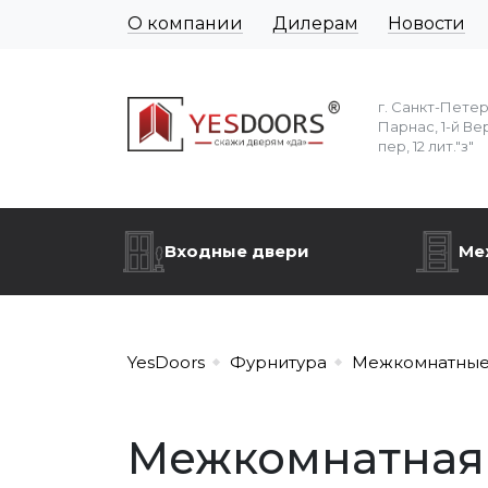
О компании
Дилерам
Новости
г. Санкт-Пете
Парнас, 1-й Ве
пер, 12 лит."з"
Входные двери
Ме
YesDoors
Фурнитура
Межкомнатные
Межкомнатная 