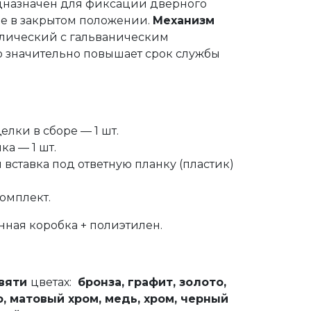
назначен для фиксации дверного
ме в закрытом положении.
Механизм
лический с гальваническим
о значительно повышает срок службы
лки в сборе — 1 шт.
ка — 1 шт.
вставка под ответную планку (пластик)
омплект.
онная коробка + полиэтилен.
вяти
цветах:
бронза,
графит,
золото,
о,
матовый хром,
медь,
хром,
черный