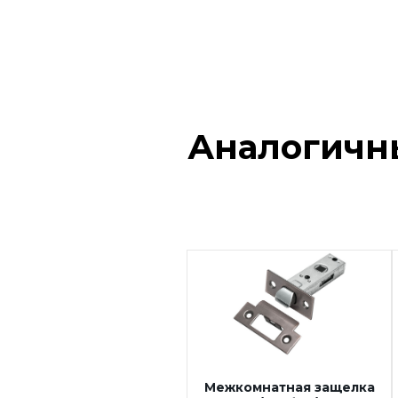
овальная
Межкомнатная защелка
овальная бесшумная
Межкомнатная защелка
овальная магнитная
Сантехнические замки и
Аналогичн
защелки
Сантехнические завертки
Цилиндры
Накладки под цилиндр
Фурнитура для финских
дверей
Механизмы для раздвижных
и складных дверей
Прочее (доводчики,
ограничители)
Межкомнатная защелка