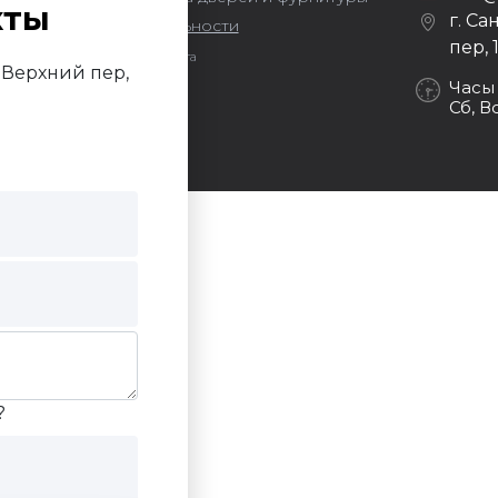
кты
г. Са
литика конфиденциальности
пер, 
Продвижение сайта
й Верхний пер,
Darvin Studio
Часы
Сб, В
?