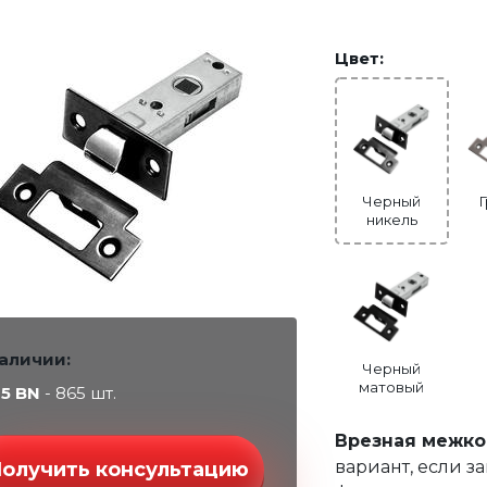
Цвет:
Черный
никель
наличии:
Черный
матовый
45 BN
- 865 шт.
Врезная межко
вариант, если за
Получить консультацию