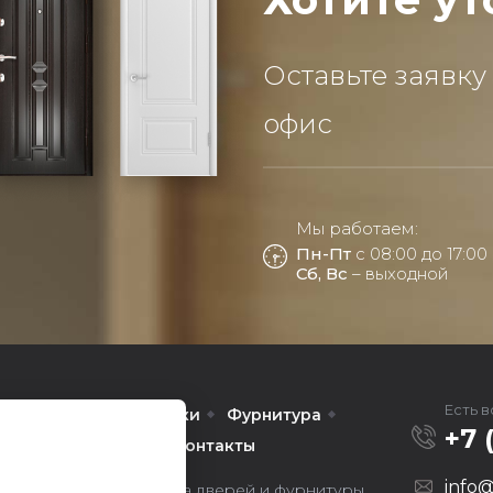
Оставьте заявку
офис
Мы работаем:
Пн-Пт
с 08:00 до 17:00
Сб, Вс
– выходной
Есть 
Межкомнатные
Арки
Фурнитура
+7 
омпании
Услуги
Контакты
info@
ors — оптовая продажа дверей и фурнитуры