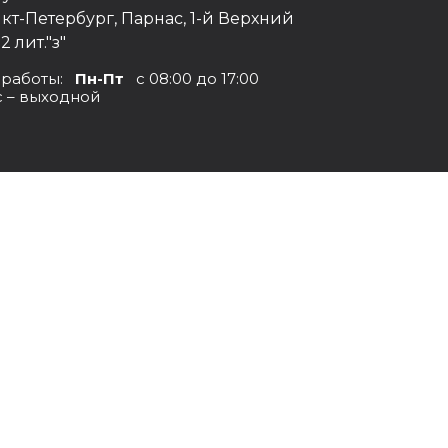
нкт-Петербург, Парнас, 1-й Верхний
12 лит."з"
 работы:
Пн-Пт
с 08:00 до 17:00
с – выходной