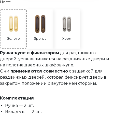
Цвет:
DG 287 Верхняя направляющая (2м)
Ручка-кнопка
Ролики для дверей-купе серия ROS B-104
Комплект роликов для складной двери-книжки
R5
Золото
Бронза
Хром
Комплект фурнитуры к складным дверям
Ручка-купе с фиксатором
для раздвижных
APOLLO 2/908мм
дверей, устанавливаются на раздвижные двери и
Защелка для раздвижных дверей
на полотна дверных шкафов-купе.
Они
применяются совместно
с защелкой для
Ручка-купе с фиксатором (2шт) + защелка +
Прочее (доводчики, ограничители)
раздвижных дверей, которая фиксирует дверь в
торцевой зацеп (комплект)
закрытом положении с внутренней стороны.
Ручка-купе с фиксатором
Ручка-купе без фиксатора
Комплектация
:
Ручка — 2 шт.
Вкладыш — 2 шт.