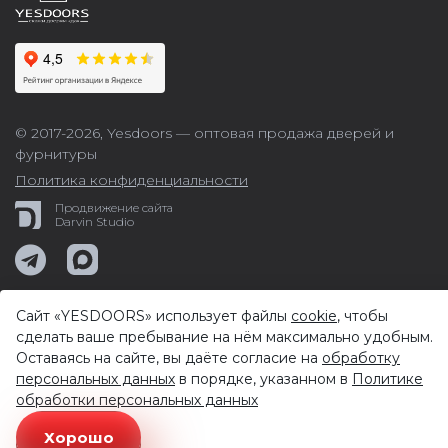
© 2017-2026,
Yesdoors — оптовая продажа дверей и
фурнитуры
Политика конфиденциальности
Продвижение сайта
Darvin Studio
Сайт «YESDOORS» использует файлы
cookie
, чтобы
сделать ваше пребывание на нём максимально удобным.
Оставаясь на сайте, вы даёте согласие на
обработку
персональных данных
в порядке, указанном в
Политике
обработки персональных данных
Хорошо