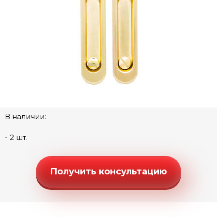
Ручки "Люкс" (моно-круг)
Ручки "Стандарт" (квадратная розетка)
Ручки "Стандарт" (круглая розетка)
Ручки "Стандарт" (фигурная розетка)
Дверные петли
Замки под цилиндр
Межкомнатные защелки
Сантехнические замки и защелки
В наличии:
Сантехнические завертки
- 2 шт.
Цилиндры
Накладки под цилиндр
Получить консультацию
Фурнитура для финских дверей
Механизмы для раздвижных и складных дверей
DG 28-Щ Нижняя направляющая (2м)