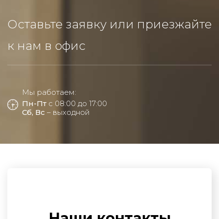
Комплект роликов для складной двери-книжки
R5
Оставьте заявку или приезжайте
Комплект фурнитуры к складным дверям
APOLLO 2/908мм
к нам в офис
Защелка для раздвижных дверей
Ручка-купе с фиксатором (2шт) + защелка +
Прочее (доводчики, ограничители)
торцевой зацеп (комплект)
Мы работаем:
Пн-Пт
с 08:00 до 17:00
Ручка-купе с фиксатором
Сб, Вс
– выходной
Ручка-купе без фиксатора
Наши контакты