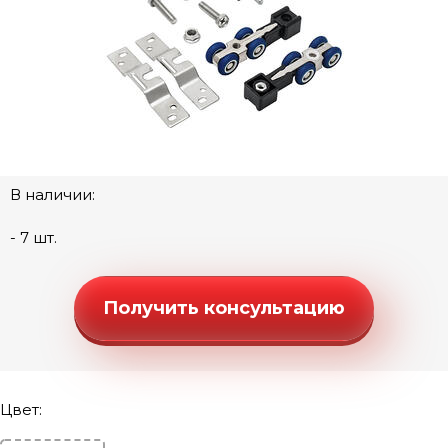
Ручки "Люкс" (моно-круг)
Ручки "Стандарт" (квадратная розетка)
Ручки "Стандарт" (круглая розетка)
Ручки "Стандарт" (фигурная розетка)
Дверные петли
Замки под цилиндр
В наличии:
Межкомнатные защелки
- 7 шт.
Сантехнические замки и защелки
Сантехнические завертки
Цилиндры
Получить консультацию
Накладки под цилиндр
Фурнитура для финских дверей
Механизмы для раздвижных и складных дверей
Цвет:
DG 28-Щ Нижняя направляющая (2м)