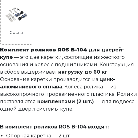
DG 287 Верхняя направляющая (2м)
Ручка-кнопка
Ролики для дверей-купе серия ROS B-104
Сосна
Комплект роликов для складной двери-книжки
R5
Комплект роликов
ROS B-104
для дверей-
купе
— это две каретки, состоящие из жесткого
Комплект фурнитуры к складным дверям
основания и колес с подшипниками. Конструкция
APOLLO 2/908мм
в сборе выдерживает
нагрузку до 60 кг
.
Защелка для раздвижных дверей
Основание каретки производится из
цинк-
Ручка-купе с фиксатором (2шт) + защелка +
алюминиевого сплава
. Колеса ролика — из
Прочее (доводчики, ограничители)
высокопрочного прорезиненного пластика. Ролики
торцевой зацеп (комплект)
поставляются
комплектами (2 шт.)
— для подвеса
Ручка-купе с фиксатором
одной двери системы купе.
Ручка-купе без фиксатора
В комплект роликов
ROS B-104
входят:
Опорная каретка — 2 шт.