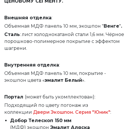
ЦЕНОВОМУ СЕГМЕНТУ.
Внешняя
отделка
:
Объемная МДФ панель 10 мм, экошпон "
Венге
"
.
Сталь
: лист холоднокатаной стали 1,6 мм. Чёрное
порошково-полимерное покрытие с эффектом
шагрени.
Внутренняя
отделка
:
Объемная МДФ панель 10 мм, покрытие -
экошпон цвета «
эмалит Белый
».
Портал
(может быть укомплектован):
Подходящий по цвету погонаж из
коллекции
Двери Экошпон. Серия "Юник"
:
Добор Телескоп 150 мм
(МДФ)
экошпон
Эмалит Аляска