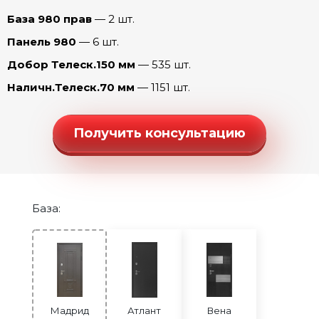
Шторм
Мадрид Танго (Беленый дуб)
База 980 прав
— 2 шт.
Мадрид Танго (Капучино)
Панель 980
— 6 шт.
Мадрид Танго (Ривьера айс)
Добор Телеск.150 мм
— 535 шт.
Мадрид Честер (эмалит Белый)
Наличн.Телеск.70 мм
— 1151 шт.
Мадрид Честер (эмалит Серый)
Мадрид Шелли (эмалит Белый)
Получить консультацию
Мадрид Шелли (эмалит Серый)
Мадрид Юник Микс (эмалит Белый)
База:
Мадрид
Атлант
Вена