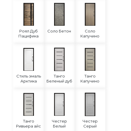
Роял Дуб
Соло Бетон
Соло
Пацифика
Капучино
Стиль эмаль
Танго
Танго
Арктика
Беленый дуб
Капучино
Танго
Честер
Честер
Ривьера айс
Белый
Серый