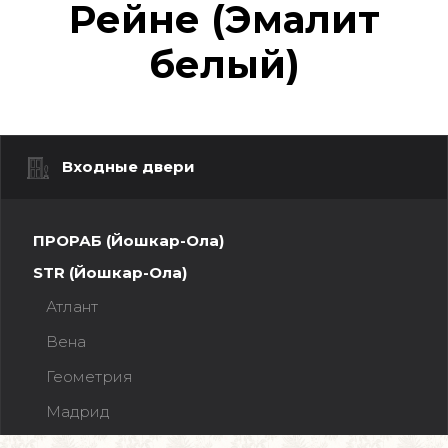
Рейне (Эмалит
белый)
Входные двери
ПРОРАБ (Йошкар-Ола)
STR (Йошкар-Ола)
Атлант
Вена
Геометрия
Мадрид
Мадрид Зеркало МАХ (эмалит Белый)