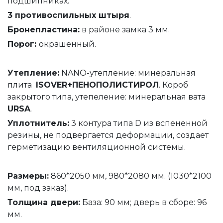
подшипниках.
3 противоспильных штыря
.
Бронепластина:
в районе замка 3 мм.
Порог:
окрашенный.
Утепление
:
NANO-утепление: минеральная
плита
ISOVER+ПЕНОПОЛИСТИРОЛ
. Короб
закрытого типа, утепеление: минеральная вата
URSA
.
Уплотнитель
:
3 контура типа D из вспененной
резины, не подвергается деформации, создает
герметизацию вентиляционной системы.
Размеры:
860*2050 мм, 980*2080 мм. (1030*2100
мм, под заказ).
Толщина
двери
:
База: 90 мм; дверь в сборе: 96
мм.