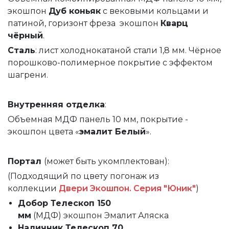
экошпон
Дуб коньяк
с вековыми кольцами и
патиной, горизонт фреза экошпон
Кварц
чёрный
.
Сталь
: лист холоднокатаной стали 1,8 мм. Чёрное
порошково-полимерное покрытие с эффектом
шагрени.
Внутренняя
отделка
:
Объемная МДФ панель 10 мм, покрытие -
экошпон цвета «
эмалит Белый
».
Портал
(может быть укомплектован):
(Подходящий по цвету погонаж из
коллекции
Двери Экошпон. Серия "Юник"
)
Добор Телескоп 150
мм
(МДФ) экошпон Эмалит Аляска
Наличник Телескоп 70