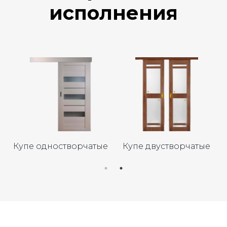
исполнения
творчатые
Одностворчатые
Двустворча