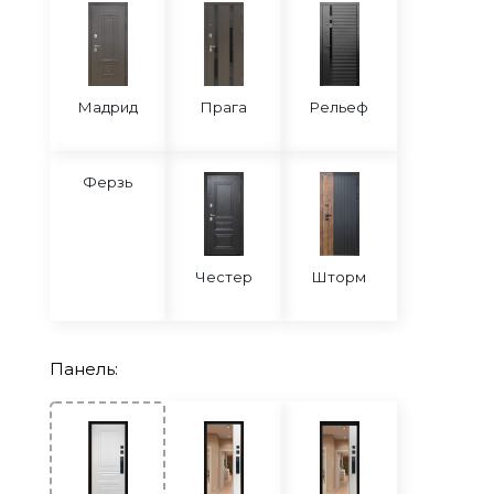
Мадрид
Прага
Рельеф
Ферзь
Честер
Шторм
Панель: