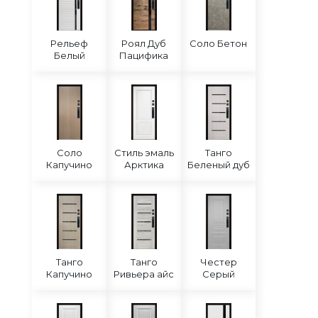
Рельеф
Роял Дуб
Соло Бетон
Белый
Пацифика
Соло
Стиль эмаль
Танго
Капучино
Арктика
Беленый дуб
Танго
Танго
Честер
Капучино
Ривьера айс
Серый