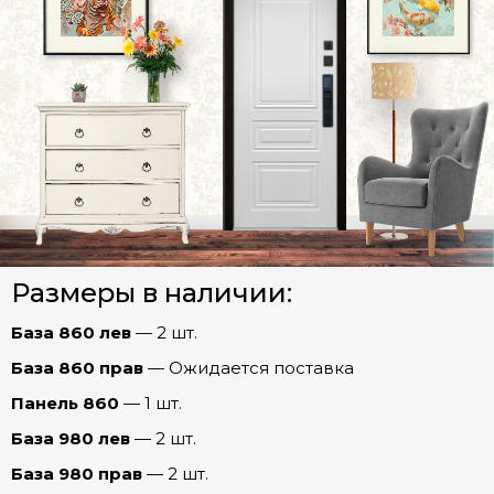
Белый)
Геометрия Зеркало ПРЕСТИЖ (Капучино)
Геометрия Бостон (эмаль Арктика)
Геометрия Графика (эмалит Белый)
СТАЛЬНЫЕ ДВЕРИ (Распродажа)
Межкомнатные двери
Геометрия Евро 29/Рейне (Эмалит белый)
Геометрия Мадрид (Беленый дуб)
Арки
Геометрия Рельеф (эмалит Белый)
Мадрид
Геометрия Роял (Дуб пацифика)
Размеры в наличии:
Прага
Фурнитура
Геометрия Соло (Бетон лофт)
Рельеф
База 860 лев
— 2 шт.
Геометрия Соло (Капучино)
Ферзь
База 860 прав
— Ожидается поставка
Геометрия Стиль (эмаль Арктика)
Панель 860
— 1 шт.
Честер
База 980 лев
— 2 шт.
Геометрия Танго (Беленый дуб)
Шторм
База 980 прав
— 2 шт.
Геометрия Танго (Капучино)