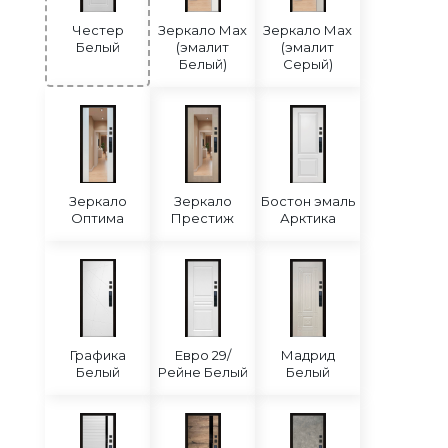
Честер
Зеркало Мах
Зеркало Мах
Белый
(эмалит
(эмалит
Белый)
Серый)
Зеркало
Зеркало
Бостон эмаль
Оптима
Престиж
Арктика
Графика
Евро 29/
Мадрид
Белый
Рейне Белый
Белый