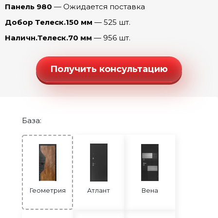
Панель 980
— Ожидается поставка
Геометрия Танго (Ривьера айс)
Добор Телеск.150 мм
— 525 шт.
Геометрия Честер (эмалит Белый)
Наличн.Телеск.70 мм
— 956 шт.
Геометрия Честер (эмалит Серый)
Геометрия Шелли (эмалит Белый)
Получить консультацию
Геометрия Шелли (эмалит Серый)
Геометрия Юник Микс (эмалит Белый)
База:
Геометрия
Атлант
Вена