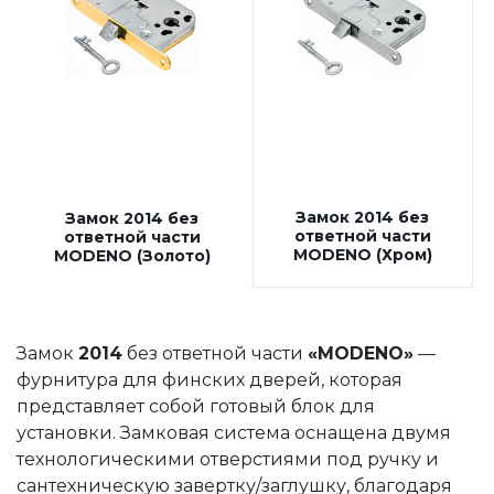
Ручки "Стандарт" (круглая розетка)
Ручки "Стандарт" (фигурная розетка)
Дверные петли
Замки под цилиндр
Межкомнатные защелки
Сантехнические замки и защелки
Замок 2014 без
Сантехнические завертки
Замок 2014 без
ответной части
ответной части
Цилиндры
MODENO (Хром)
MODENO (Золото)
Накладки под цилиндр
Фурнитура для финских дверей
Замок
2014
без ответной части
«MODENO»
—
Замок 2014 без ответной части «MODENO»
фурнитура для финских дверей, которая
Замок 2014 без ответной части MODENO
представляет собой готовый блок для
(Золото)
установки. Замковая система оснащена двумя
технологическими отверстиями под ручку и
Замок 2014 без ответной части MODENO
сантехническую завертку/заглушку, благодаря