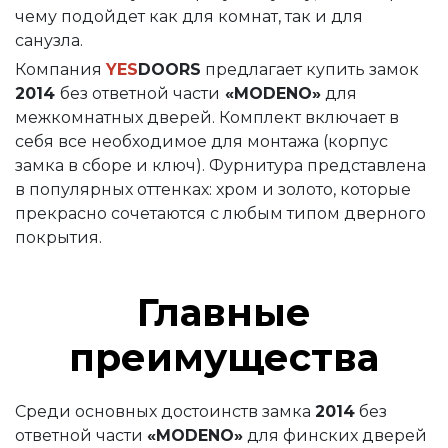
(Хром)
чему подойдет как для комнат, так и для
санузла.
Замок 2018 без ответной части «MODENO»
Компания
YES
DOORS
предлагает купить замок
Ручка 16/006 «MODENO»
2014
без ответной части
«MODENO»
для
Завертка WC «MODENO»
межкомнатных дверей. Комплект включает в
себя все необходимое для монтажа (корпус
Заглушка 027 «MODENO»
замка в сборе и ключ). Фурнитура представлена
Ключевина 016 «MODENO»
Механизмы для раздвижных и складных дверей
в популярных оттенках: хром и золото, которые
прекрасно сочетаются с любым типом дверного
Прочее (доводчики, ограничители)
Ключевина 016 PZ «MODENO»
покрытия.
Главные
преимущества
Среди основных достоинств замка
2014
без
ответной части
«MODENO»
для финских дверей