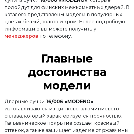
купить ручки
16/006 «MODENO»
, которые
Ключевина 016 «MODENO»
подойдут для финских межкомнатных дверей. В
каталоге представлены модели в популярных
Ключевина 016 PZ «MODENO»
цветах: белый, золото и хром. Более подробную
информацию вы можете получить у
Механизмы для раздвижных и складных дверей
менеджеров
по телефону.
Прочее (доводчики, ограничители)
Главные
достоинства
модели
Дверные ручки
16/006 «MODENO»
изготавливаются из цинково-алюминиевого
сплава, который характеризуется прочностью.
Гальваническое покрытие создает красивый
оттенок, а также защищает изделие от ржавчины.