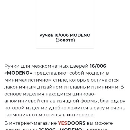
Замки под цилиндр
Межкомнатные защелки
Сантехнические замки и защелки
Ручка 16/006 MODENO
Сантехнические завертки
(Золото)
Цилиндры
Накладки под цилиндр
Фурнитура для финских дверей
Ручки для межкомнатных дверей
16/006
«MODENO»
представляют собой модели в
Замок 2014 без ответной части «MODENO»
минималистичном стиле, которые отличаются
Замок 2018 без ответной части «MODENO»
лаконичным дизайном и плавными линиями. В
Ручка 16/006 «MODENO»
основе изделия находится цинково-
алюминиевой сплав изящной формы, благодаря
Ручка 16/006 MODENO (Золото)
которой изделие удобно ложится в руку и очень
гармонично смотрится в интерьере.
Завертка WC «MODENO»
В интернет-магазине
YES
DOORS
вы можете
Заглушка 027 «MODENO»