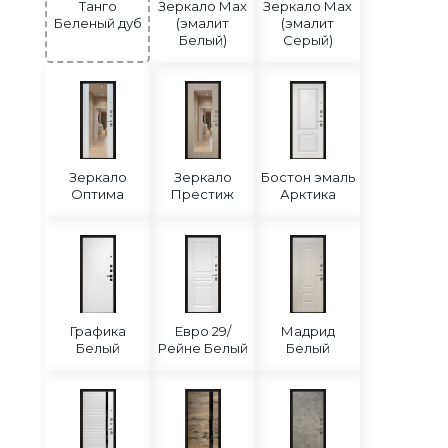
Танго
Зеркало Мах
Зеркало Мах
Беленый дуб
(эмалит
(эмалит
Белый)
Серый)
Зеркало
Зеркало
Бостон эмаль
Оптима
Престиж
Арктика
Графика
Евро 29/
Мадрид
Белый
Рейне Белый
Белый