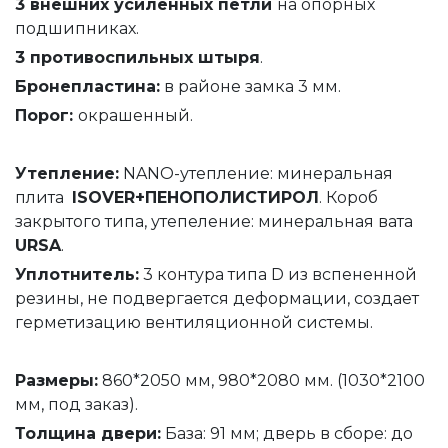
3 внешних усиленных петли
на опорных
подшипниках.
3 противоспильных штыря
.
Бронепластина:
в районе замка 3 мм.
Порог:
окрашенный.
Утепление
:
NANO-утепление: минеральная
плита
ISOVER+ПЕНОПОЛИСТИРОЛ
. Короб
закрытого типа, утепеление: минеральная вата
URSA
.
Уплотнитель
:
3 контура типа D из вспененной
резины, не подвергается деформации, создает
герметизацию вентиляционной системы.
Размеры:
860*2050 мм, 980*2080 мм. (1030*2100
мм, под заказ).
Толщина
двери
:
База: 91 мм; дверь в сборе: до