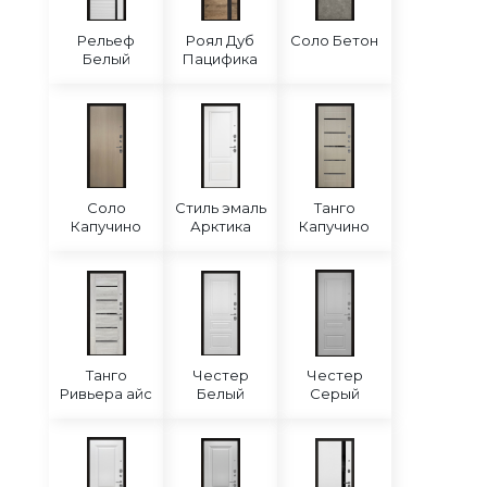
Рельеф
Роял Дуб
Соло Бетон
Белый
Пацифика
Соло
Стиль эмаль
Танго
Капучино
Арктика
Капучино
Танго
Честер
Честер
Ривьера айс
Белый
Серый