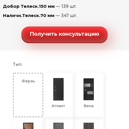
Ферзь Стиль (эмаль Арктика)
Добор Телеск.150 мм
— 139 шт.
Ферзь Танго (Беленый дуб)
Наличн.Телеск.70 мм
— 347 шт.
Ферзь Танго (Капучино)
Ферзь Танго (Ривьера айс)
Получить консультацию
Ферзь Честер (эмалит Белый)
Ферзь Честер (эмалит Серый)
Ферзь Шелли (эмалит Белый)
Тип:
Ферзь Шелли (эмалит Серый)
Ферзь
Ферзь Юник Микс (эмалит Белый)
Атлант
Вена