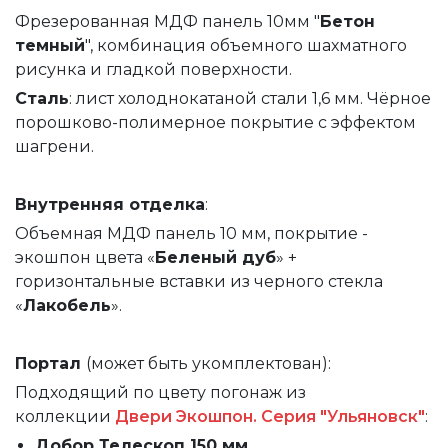
Фрезерованная МДФ панель 10мм "
Бетон
темный
", комбинация объемного шахматного
рисунка и гладкой поверхности.
Сталь
: лист холоднокатаной стали 1,6 мм. Чёрное
порошково-полимерное покрытие с эффектом
шагрени.
Внутренняя
отделка
:
Объемная МДФ панель 10 мм, покрытие -
экошпон цвета «
Беленый дуб
» +
горизонтальные вставки из черного стекла
«
Лакобель
».
Портал
(может быть укомплектован):
Подходящий по цвету погонаж из
коллекции
Двери Экошпон. Серия "Ульяновск"
:
Добор Телескоп 150 мм