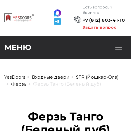
Есть вопросы?
Звоните!
+7 (812) 603-41-10
Задать вопрос
МЕНЮ
YesDoors
Входные двери
STR (Йошкар-Ола)
Ферзь
Ферзь Танго (Беленый дуб)
Ферзь Танго
(Беленый дуб)