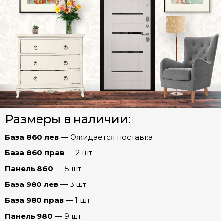
Ферзь Зеркало МАХ (эмалит Белый)
Ферзь Зеркало МАХ (эмалит Серый)
СТАЛЬНЫЕ ДВЕРИ (Распродажа)
Ферзь Зеркало ОПТИМА (эмалит Белый)
Межкомнатные двери
Ферзь Зеркало ПРЕСТИЖ (Капучино)
Ферзь Бостон (эмаль Арктика)
Арки
Ферзь Графика (эмалит Белый)
Размеры в наличии:
Фурнитура
Ферзь Евро 29/Рейне (Эмалит белый)
База 860 лев
— Ожидается поставка
Ферзь Мадрид (Беленый дуб)
База 860 прав
— 2 шт.
Ферзь Рельеф (эмалит Белый)
Панель 860
— 5 шт.
Честер
Ферзь Роял (Дуб пацифика)
База 980 лев
— 3 шт.
Шторм
Ферзь Соло (Бетон лофт)
База 980 прав
— 1 шт.
Ферзь Соло (Капучино)
Панель 980
— 9 шт.