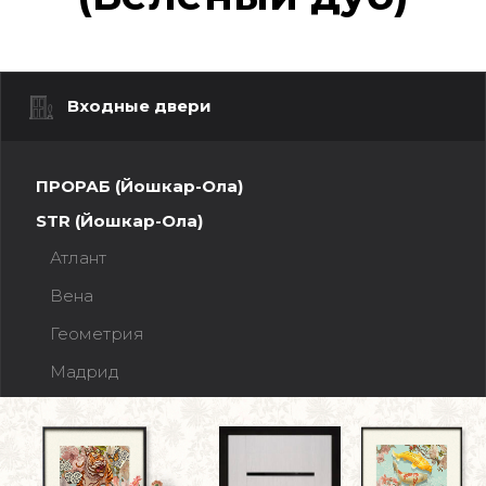
Входные двери
ПРОРАБ (Йошкар-Ола)
STR (Йошкар-Ола)
Атлант
Вена
Геометрия
Мадрид
Прага
Рельеф
Ферзь