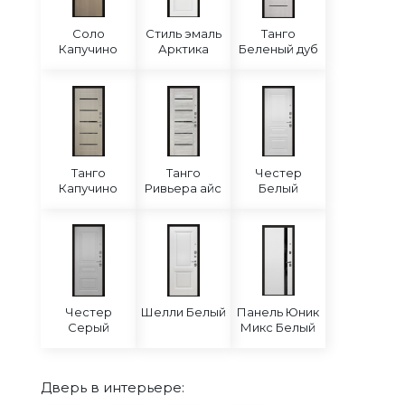
Соло
Стиль эмаль
Танго
Капучино
Арктика
Беленый дуб
Танго
Танго
Честер
Капучино
Ривьера айс
Белый
Честер
Шелли Белый
Панель Юник
Серый
Микс Белый
Дверь в интерьере: