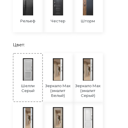
Рельеф
Честер
Шторм
Цвет:
Шелли
Зеркало Мах
Зеркало Мах
Серый
(эмалит
(эмалит
Белый)
Серый)