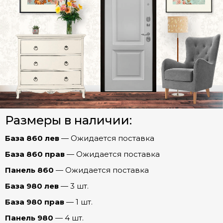
Ферзь Зеркало МАХ (эмалит Белый)
Ферзь Зеркало МАХ (эмалит Серый)
СТАЛЬНЫЕ ДВЕРИ (Распродажа)
Ферзь Зеркало ОПТИМА (эмалит Белый)
Межкомнатные двери
Ферзь Зеркало ПРЕСТИЖ (Капучино)
Ферзь Бостон (эмаль Арктика)
Арки
Ферзь Графика (эмалит Белый)
Размеры в наличии:
Фурнитура
Ферзь Евро 29/Рейне (Эмалит белый)
База 860 лев
— Ожидается поставка
Ферзь Мадрид (Беленый дуб)
База 860 прав
— Ожидается поставка
Ферзь Рельеф (эмалит Белый)
Панель 860
— Ожидается поставка
Честер
Ферзь Роял (Дуб пацифика)
База 980 лев
— 3 шт.
Шторм
Ферзь Соло (Бетон лофт)
База 980 прав
— 1 шт.
Ферзь Соло (Капучино)
Панель 980
— 4 шт.