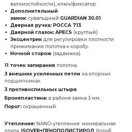
взломостойкости), ключ/фиксатор.
Дополнительный
замок
: сувальдный
GUARDIAN 30.01
.
Дверная ручка: РОССА 713
.
Дверной глазок:
APECS
(круглый).
Эксцентрик
для регулировки плотности
прижимания полотна к коробу.
Ночной сторож
(задвижка).
11 точек запирания
полотна.
3 внешних усиленных петли
на опорных
подшипниках.
3 противоспильных штыря
.
Бронепластина:
в районе замка 3 мм.
Порог:
окрашенный.
Утепление
:
NANO-утепление: минеральная
плита
ISOVER+ПЕНОПОЛИСТИРОЛ
. Короб