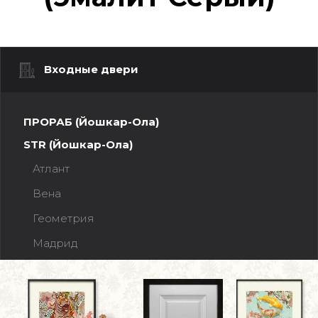
Входные двери
ПРОРАБ (Йошкар-Ола)
STR (Йошкар-Ола)
Атлант
Вена
Геометрия
Мадрид
Прага
Рельеф
Ферзь