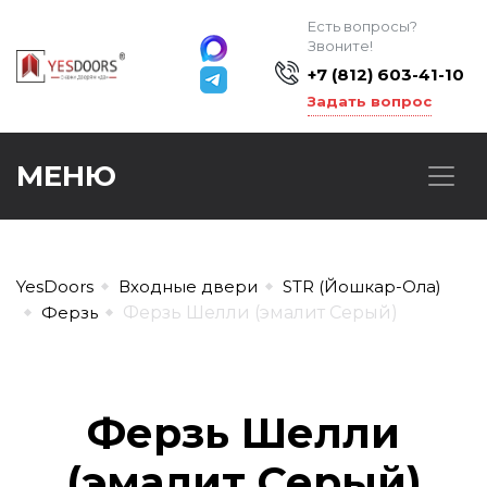
Есть вопросы?
Звоните!
+7 (812) 603-41-10
Задать вопрос
МЕНЮ
YesDoors
Входные двери
STR (Йошкар-Ола)
Ферзь
Ферзь Шелли (эмалит Серый)
Ферзь Шелли
(эмалит Серый)