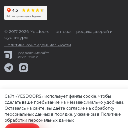
© 2017-2026,
Yesdoors — оптовая продажа дверей и
фурнитуры
Политика конфиденциальности
Продвижение сайта
Darvin Studio
Сайт «YESDOORS» использует файлы
cookie
, чтобы
сделать ваше пребывание на нём максимально удобным.
Оставаясь на сайте, вы даёте согласие на
обработку
персональных данных
в порядке, указанном в
Политике
обработки персональных данных