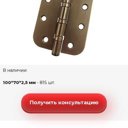
Ручки "Стандарт" (квадратная розетка)
Ручки "Стандарт" (круглая розетка)
Ручки "Стандарт" (фигурная розетка)
Дверные петли
Петли без врезки
Петли разъемные без врезки
Скрытые 3d-петли AGB Eclipse 3.0
Скрытые 3d-петли MODENO Eclipse 3.2
В наличии:
Петли универсальные, врезные, 100 мм
100*70*2,5 мм
- 815 шт.
Петли универсальные, врезные (овал), 100 мм
Замки под цилиндр
Получить консультацию
Межкомнатные защелки
Сантехнические замки и защелки
Сантехнические завертки