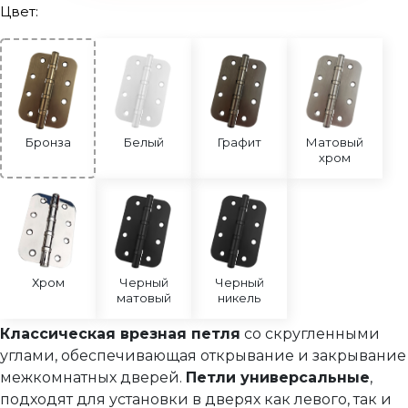
Цвет:
Цилиндры
Накладки под цилиндр
Фурнитура для финских дверей
Механизмы для раздвижных и складных дверей
Прочее (доводчики, ограничители)
Бронза
Белый
Графит
Матовый
хром
Хром
Черный
Черный
матовый
никель
Классическая врезная петля
со скругленными
углами, обеспечивающая открывание и закрывание
межкомнатных дверей.
Петли универсальные
,
подходят для установки в дверях как левого, так и