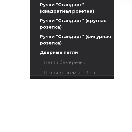
Ручки "Стандарт"
(квадратная розетка)
Ручки "Стандарт" (круглая
розетка)
Ручки "Стандарт" (фигурная
розетка)
Дверные петли
Петли без врезки
Петли разъемные без
врезки
Скрытые 3d-петли AGB
Eclipse 3.0
Скрытые 3d-петли
MODENO Eclipse 3.2
Петли универсальные,