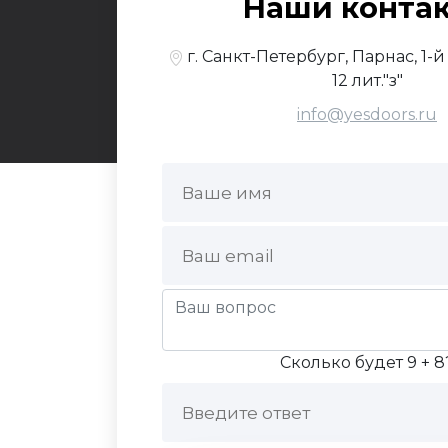
Наши конта
По
г. Санкт-Петербург, Парнас, 1-
12 лит."з"
info@yesdoors.ru
Сколько будет 9 + 8