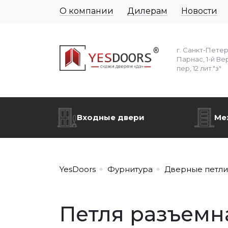
О компании
Дилерам
Новости
г. Санкт-Пете
Парнас, 1-й Ве
пер, 12 лит."з"
Входные двери
Ме
YesDoors
Фурнитура
Дверные петли
Петля разъемна