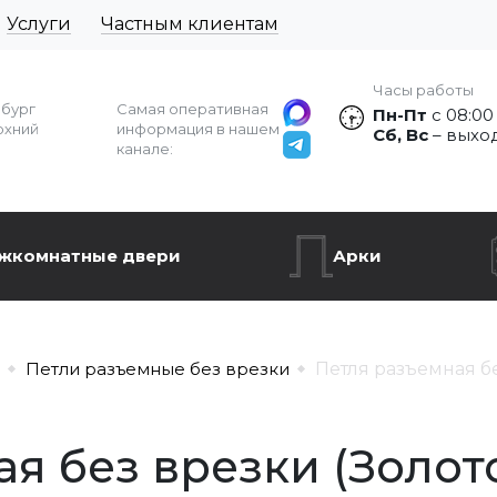
Услуги
Частным клиентам
Часы работы
рбург
Самая оперативная
Пн-Пт
с 08:00
рхний
информация в нашем
Сб, Вс
– выхо
канале:
жкомнатные двери
Арки
Петли разъемные без врезки
Петля разъемная бе
я без врезки (Золото