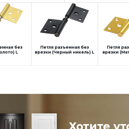
емная без
Петля разъемная без
Петля ра
олото) L
врезки (Черный никель) L
врезки (Ма
Хотите ут