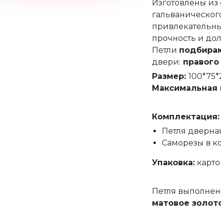
Изготовлены из
гальваническог
привлекательны
прочность и дол
Петли
подбира
двери:
правого
Размер:
100*75*
Максимальная 
Комплектация
:
Петля дверная
Саморезы в ко
Упаковка
:
карто
Петля выполнен
матовое золото