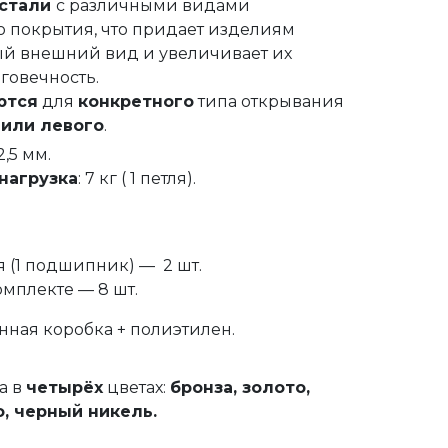
стали
с различными видами
о покрытия, что придает изделиям
й внешний вид и увеличивает их
говечность.
ются
для
конкретного
типа открывания
 или левого
.
2,5 мм.
нагрузка
: 7 кг ( 1 петля).
 (1 подшипник) — 2 шт.
мплекте — 8 шт.
нная коробка + полиэтилен.
а в
четырёх
цветах:
бронза,
золото,
, черный никель.