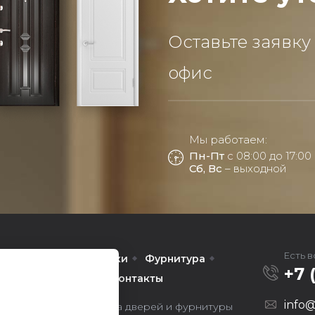
Оставьте заявку
офис
Мы работаем:
Пн-Пт
с 08:00 до 17:00
Сб, Вс
– выходной
Есть 
Межкомнатные
Арки
Фурнитура
+7 
омпании
Услуги
Контакты
info@
ors — оптовая продажа дверей и фурнитуры