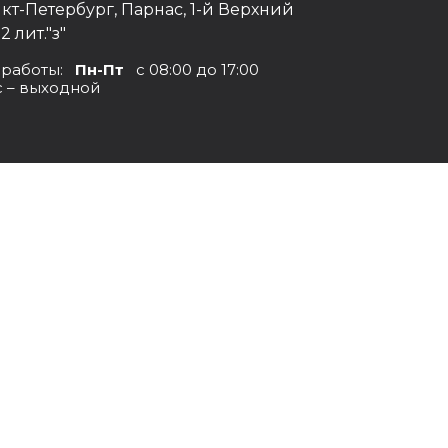
нкт-Петербург, Парнас, 1-й Верхний
12 лит."з"
 работы:
Пн-Пт
с 08:00 до 17:00
с – выходной