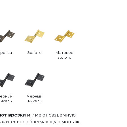
Бронза
Золото
Матовое
золото
ерный
Черный
никель
никель
уют врезки
и имеют разъемную
начительно облегчающую монтаж.