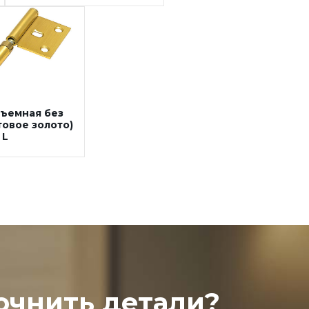
зъемная без
товое золото)
L
очнить детали?